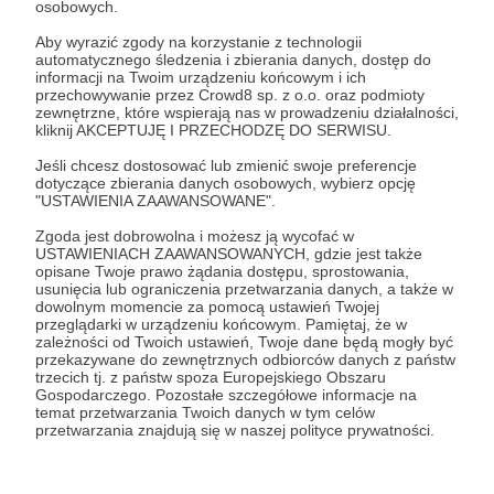
osobowych.
Zaloguj się
Aby wyrazić zgody na korzystanie z technologii
automatycznego śledzenia i zbierania danych, dostęp do
informacji na Twoim urządzeniu końcowym i ich
przechowywanie przez Crowd8 sp. z o.o. oraz podmioty
Udostępnij
zewnętrzne, które wspierają nas w prowadzeniu działalności,
kliknij AKCEPTUJĘ I PRZECHODZĘ DO SERWISU.
Jeśli chcesz dostosować lub zmienić swoje preferencje
dotyczące zbierania danych osobowych, wybierz opcję
"USTAWIENIA ZAAWANSOWANE".
Zgoda jest dobrowolna i możesz ją wycofać w
Warheim FS
USTAWIENIACH ZAAWANSOWANYCH, gdzie jest także
opisane Twoje prawo żądania dostępu, sprostowania,
usunięcia lub ograniczenia przetwarzania danych, a także w
dowolnym momencie za pomocą ustawień Twojej
Zobacz profil autora
przeglądarki w urządzeniu końcowym. Pamiętaj, że w
zależności od Twoich ustawień, Twoje dane będą mogły być
przekazywane do zewnętrznych odbiorców danych z państw
trzecich tj. z państw spoza Europejskiego Obszaru
Gospodarczego. Pozostałe szczegółowe informacje na
temat przetwarzania Twoich danych w tym celów
Zobacz również
przetwarzania znajdują się w naszej polityce prywatności.
-I-