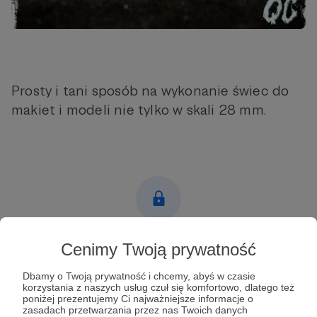
Prosty i tani sposób na wykonanie świec do
makiet i modeli nie tylko w skali 28 mm.
Post dostępny tylko dla Patronów
Cenimy Twoją prywatność
Aby zobaczyć ten materiał musisz być zalogowany
Dbamy o Twoją prywatność i chcemy, abyś w czasie
korzystania z naszych usług czuł się komfortowo, dlatego też
poniżej prezentujemy Ci najważniejsze informacje o
Zostań Patronem
zasadach przetwarzania przez nas Twoich danych