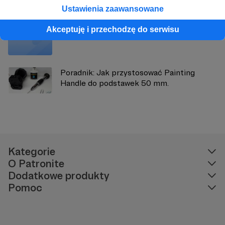
Ustawienia zaawansowane
Akceptuję i przechodzę do serwisu
Nowa wersja podręcznika do Warheim FS.
Poradnik: Jak przystosować Painting
Handle do podstawek 50 mm.
Kategorie
O Patronite
Dodatkowe produkty
Pomoc