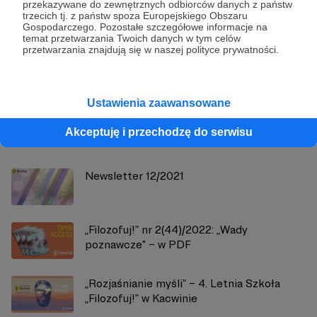
przekazywane do zewnętrznych odbiorców danych z państw
trzecich tj. z państw spoza Europejskiego Obszaru
Filozofuj!
Gospodarczego. Pozostałe szczegółowe informacje na
temat przetwarzania Twoich danych w tym celów
przetwarzania znajdują się w naszej polityce prywatności.
Zobacz profil autora
Ustawienia zaawansowane
Zobacz również
Akceptuję i przechodzę do serwisu
Newsletter 12/2021
„Filozofuj!” nr 2(44)/2022: „Wady
poznawcze" – w PDF
„Rozjaśnianie myśli” – 4. Letnia Szkoła
„Filozofuj!” w Kacwinie