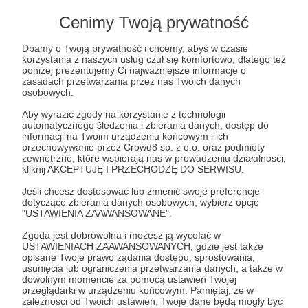
Cenimy Twoją prywatność
Post dostępny tylko dla Patronów
Dbamy o Twoją prywatność i chcemy, abyś w czasie
korzystania z naszych usług czuł się komfortowo, dlatego też
Aby zobaczyć ten materiał musisz być zalogowany
poniżej prezentujemy Ci najważniejsze informacje o
zasadach przetwarzania przez nas Twoich danych
osobowych.
Zostań Patronem
Aby wyrazić zgody na korzystanie z technologii
automatycznego śledzenia i zbierania danych, dostęp do
Zaloguj się
informacji na Twoim urządzeniu końcowym i ich
przechowywanie przez Crowd8 sp. z o.o. oraz podmioty
zewnętrzne, które wspierają nas w prowadzeniu działalności,
kliknij AKCEPTUJĘ I PRZECHODZĘ DO SERWISU.
krytycze myślenie
luty
filozofuj
klub filozofuj
Jeśli chcesz dostosować lub zmienić swoje preferencje
dziękujemy
dotyczące zbierania danych osobowych, wybierz opcję
"USTAWIENIA ZAAWANSOWANE".
Zgoda jest dobrowolna i możesz ją wycofać w
Udostępnij
USTAWIENIACH ZAAWANSOWANYCH, gdzie jest także
opisane Twoje prawo żądania dostępu, sprostowania,
usunięcia lub ograniczenia przetwarzania danych, a także w
dowolnym momencie za pomocą ustawień Twojej
przeglądarki w urządzeniu końcowym. Pamiętaj, że w
zależności od Twoich ustawień, Twoje dane będą mogły być