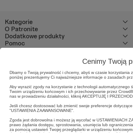
Kategorie
O Patronite
Dodatkowe produkty
Pomoc
Cenimy Twoją p
Regulamin
Polityka prywatności
Patronite Commons
Dbamy o Twoją prywatność i chcemy, abyś w czasie korzystania z 
Warunki korzystania z serwisu
poniżej prezentujemy Ci najważniejsze informacje o zasadach p
Aby wyrazić zgody na korzystanie z technologii automatycznego śl
Twoim urządzeniu końcowym i ich przechowywanie przez Crowd8 s
nas w prowadzeniu działalności, kliknij AKCEPTUJĘ I PRZECH
Unia Europejska
Jeśli chcesz dostosować lub zmienić swoje preferencje dotycząc
"USTAWIENIA ZAAWANSOWANE".
Zgoda jest dobrowolna i możesz ją wycofać w USTAWIENIACH 
Copyright 2026 © Patronite.
prawo żądania dostępu, sprostowania, usunięcia lub ograniczen
Wszelkie prawa
za pomocą ustawień Twojej przeglądarki w urządzeniu końcowym. 