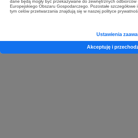
dane będą mogły być przekazywane do zewnętrznych odbiorców da
zastrzeżone.
Europejskiego Obszaru Gospodarczego. Pozostałe szczegółowe i
tym celów przetwarzania znajdują się w naszej polityce prywatnoś
Crowd8 sp. z o.o. jest wyłącznym właścicielem znaku słowno-graficznego
Patronite chronionego przez Urząd Patentowy Rzeczpospolitej Polskiej nr
R.322414
Ustawienia zaaw
Akceptuję i przechod