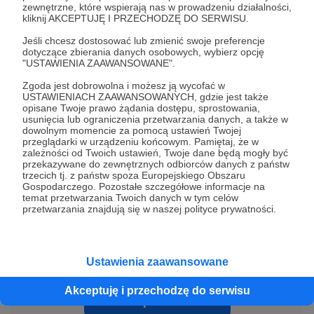
zewnętrzne, które wspierają nas w prowadzeniu działalności,
kliknij AKCEPTUJĘ I PRZECHODZĘ DO SERWISU.
Jeśli chcesz dostosować lub zmienić swoje preferencje
dotyczące zbierania danych osobowych, wybierz opcję
"USTAWIENIA ZAAWANSOWANE".
Zgoda jest dobrowolna i możesz ją wycofać w
USTAWIENIACH ZAAWANSOWANYCH, gdzie jest także
opisane Twoje prawo żądania dostępu, sprostowania,
usunięcia lub ograniczenia przetwarzania danych, a także w
animacja
festiwal
filmy
dowolnym momencie za pomocą ustawień Twojej
przeglądarki w urządzeniu końcowym. Pamiętaj, że w
zależności od Twoich ustawień, Twoje dane będą mogły być
przekazywane do zewnętrznych odbiorców danych z państw
Udostępnij
trzecich tj. z państw spoza Europejskiego Obszaru
Gospodarczego. Pozostałe szczegółowe informacje na
temat przetwarzania Twoich danych w tym celów
przetwarzania znajdują się w naszej polityce prywatności.
Ustawienia zaawansowane
Justyna Margielewska
Akceptuję i przechodzę do serwisu
Zobacz profil autora