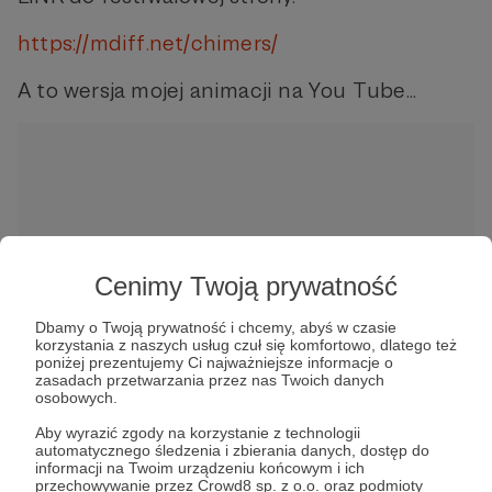
https://mdiff.net/chimers/
A to wersja mojej animacji na You Tube...
Cenimy Twoją prywatność
W tym miejscu powinna być zewnętrzna
treść
Dbamy o Twoją prywatność i chcemy, abyś w czasie
korzystania z naszych usług czuł się komfortowo, dlatego też
Aby zobaczyć treść musisz zmienić ustawienia
poniżej prezentujemy Ci najważniejsze informacje o
polityki prywatności
zasadach przetwarzania przez nas Twoich danych
osobowych.
Aby wyrazić zgody na korzystanie z technologii
automatycznego śledzenia i zbierania danych, dostęp do
informacji na Twoim urządzeniu końcowym i ich
przechowywanie przez Crowd8 sp. z o.o. oraz podmioty