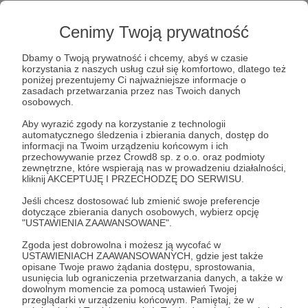
Cenimy Twoją prywatność
Dbamy o Twoją prywatność i chcemy, abyś w czasie
korzystania z naszych usług czuł się komfortowo, dlatego też
Post dostępny tylko dla Patronów
poniżej prezentujemy Ci najważniejsze informacje o
zasadach przetwarzania przez nas Twoich danych
osobowych.
Aby zobaczyć ten materiał musisz być zalogowany
Aby wyrazić zgody na korzystanie z technologii
automatycznego śledzenia i zbierania danych, dostęp do
Zostań Patronem
informacji na Twoim urządzeniu końcowym i ich
przechowywanie przez Crowd8 sp. z o.o. oraz podmioty
zewnętrzne, które wspierają nas w prowadzeniu działalności,
Zaloguj się
kliknij AKCEPTUJĘ I PRZECHODZĘ DO SERWISU.
Jeśli chcesz dostosować lub zmienić swoje preferencje
dotyczące zbierania danych osobowych, wybierz opcję
podziękowania
Dzień Patronów
16 kwietnia
film
"USTAWIENIA ZAAWANSOWANE".
Zgoda jest dobrowolna i możesz ją wycofać w
USTAWIENIACH ZAAWANSOWANYCH, gdzie jest także
Udostępnij
opisane Twoje prawo żądania dostępu, sprostowania,
usunięcia lub ograniczenia przetwarzania danych, a także w
dowolnym momencie za pomocą ustawień Twojej
przeglądarki w urządzeniu końcowym. Pamiętaj, że w