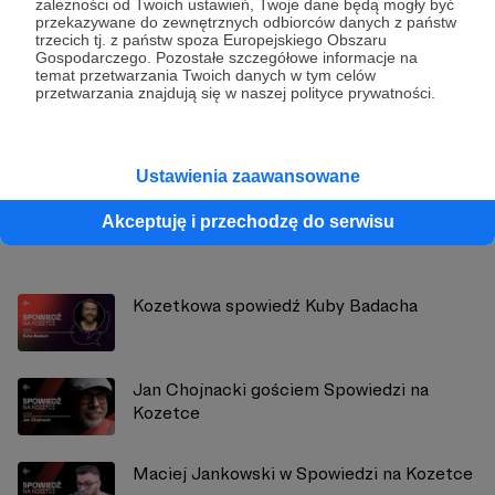
zależności od Twoich ustawień, Twoje dane będą mogły być
przekazywane do zewnętrznych odbiorców danych z państw
trzecich tj. z państw spoza Europejskiego Obszaru
Gospodarczego. Pozostałe szczegółowe informacje na
Radio Nowy Świat
temat przetwarzania Twoich danych w tym celów
przetwarzania znajdują się w naszej polityce prywatności.
Zobacz profil autora
Ustawienia zaawansowane
Akceptuję i przechodzę do serwisu
Zobacz również
Kozetkowa spowiedź Kuby Badacha
Jan Chojnacki gościem Spowiedzi na
Kozetce
Maciej Jankowski w Spowiedzi na Kozetce