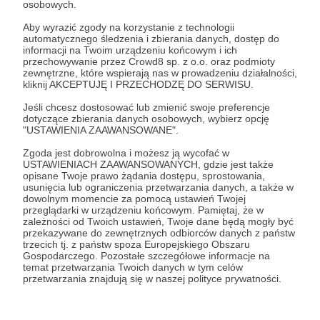
osobowych.
Zaloguj się
Aby wyrazić zgody na korzystanie z technologii
automatycznego śledzenia i zbierania danych, dostęp do
informacji na Twoim urządzeniu końcowym i ich
przechowywanie przez Crowd8 sp. z o.o. oraz podmioty
Udostępnij
zewnętrzne, które wspierają nas w prowadzeniu działalności,
kliknij AKCEPTUJĘ I PRZECHODZĘ DO SERWISU.
Jeśli chcesz dostosować lub zmienić swoje preferencje
dotyczące zbierania danych osobowych, wybierz opcję
"USTAWIENIA ZAAWANSOWANE".
Zgoda jest dobrowolna i możesz ją wycofać w
Kwadrans Na Angielski
USTAWIENIACH ZAAWANSOWANYCH, gdzie jest także
opisane Twoje prawo żądania dostępu, sprostowania,
usunięcia lub ograniczenia przetwarzania danych, a także w
dowolnym momencie za pomocą ustawień Twojej
Zobacz profil autora
przeglądarki w urządzeniu końcowym. Pamiętaj, że w
zależności od Twoich ustawień, Twoje dane będą mogły być
przekazywane do zewnętrznych odbiorców danych z państw
trzecich tj. z państw spoza Europejskiego Obszaru
Gospodarczego. Pozostałe szczegółowe informacje na
temat przetwarzania Twoich danych w tym celów
Zobacz również
przetwarzania znajdują się w naszej polityce prywatności.
Webinar - 1szy okres warunkowy - karta