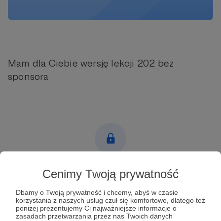
Mam dla Ciebie wersję lekcji 202 bez
sponsora
Post dostępny tylko dla Patronów
Cenimy Twoją prywatność
Aby zobaczyć ten materiał musisz być zalogowany
Dbamy o Twoją prywatność i chcemy, abyś w czasie
korzystania z naszych usług czuł się komfortowo, dlatego też
poniżej prezentujemy Ci najważniejsze informacje o
Zostań Patronem
zasadach przetwarzania przez nas Twoich danych