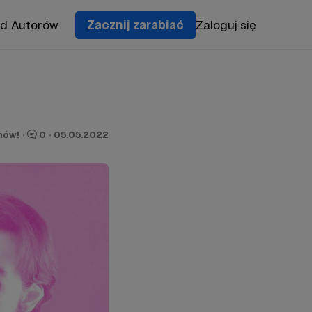
od Autorów
Zacznij zarabiać
Zaloguj się
nów!
·
0
·
05.05.2022