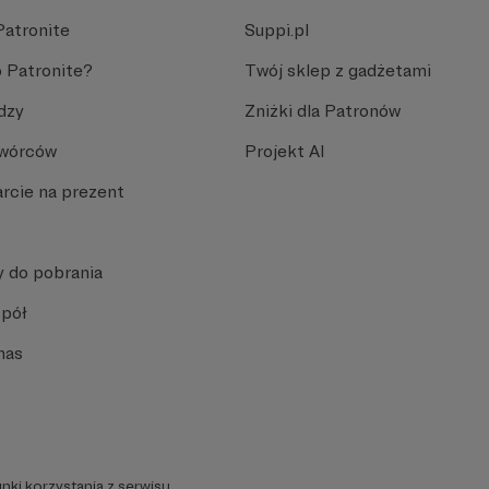
Patronite
Suppi.pl
 Patronite?
Twój sklep z gadżetami
dzy
Zniżki dla Patronów
Twórców
Projekt AI
rcie na prezent
y do pobrania
spół
nas
nki korzystania z serwisu