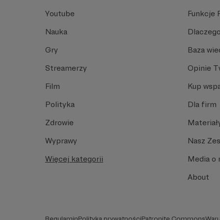
Youtube
Funkcje 
Nauka
Dlaczego
Gry
Baza wie
Streamerzy
Opinie 
Film
Kup wspa
Polityka
Dla firm
Zdrowie
Materiał
Wyprawy
Nasz Ze
Więcej kategorii
Media o 
About
Regulamin
Polityka prywatności
Patronite Commons
Waru