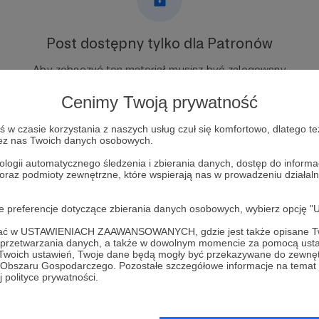
Post dostępny tylko dla Patronów
Aby zobaczyć ten materiał musisz być zalogowany
Cenimy Twoją prywatność
Zostań Patronem
w czasie korzystania z naszych usług czuł się komfortowo, dlatego te
zez nas Twoich danych osobowych.
Zaloguj się
ologii automatycznego śledzenia i zbierania danych, dostęp do inform
 oraz podmioty zewnętrzne, które wspierają nas w prowadzeniu dział
oje preferencje dotyczące zbierania danych osobowych, wybierz op
ofać w USTAWIENIACH ZAAWANSOWANYCH, gdzie jest także opisane Tw
a przetwarzania danych, a także w dowolnym momencie za pomocą usta
gia
Zobacz 
 Twoich ustawień, Twoje dane będą mogły być przekazywane do zewnę
go Obszaru Gospodarczego. Pozostałe szczegółowe informacje na temat
 polityce prywatności.