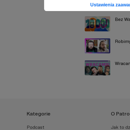
Zobacz również
Ustawienia zaaw
Bez Wa
Robimy
Wraca
Kategorie
O Patro
Podcast
Jak to dz