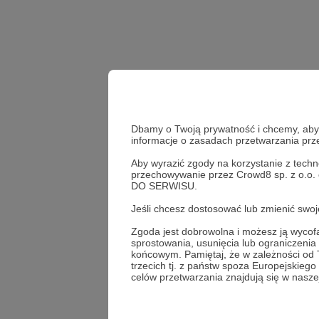
Dbamy o Twoją prywatność i chcemy, abyś 
informacje o zasadach przetwarzania pr
Aby wyrazić zgody na korzystanie z techn
przechowywanie przez Crowd8 sp. z o.o.
Udostępnij
DO SERWISU.
Jeśli chcesz dostosować lub zmienić sw
Zgoda jest dobrowolna i możesz ją wyc
sprostowania, usunięcia lub ograniczeni
Metalur
końcowym. Pamiętaj, że w zależności od
trzecich tj. z państw spoza Europejskie
celów przetwarzania znajdują się w naszej