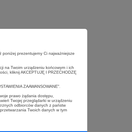
ż poniżej prezentujemy Ci najważniejsze
acji na Twoim urządzeniu końcowym i ich
alności, kliknij AKCEPTUJĘ I PRZECHODZĘ
cję "USTAWIENIA ZAAWANSOWANE".
oje prawo żądania dostępu,
wień Twojej przeglądarki w urządzeniu
profil autora
trznych odbiorców danych z państw
 przetwarzania Twoich danych w tym