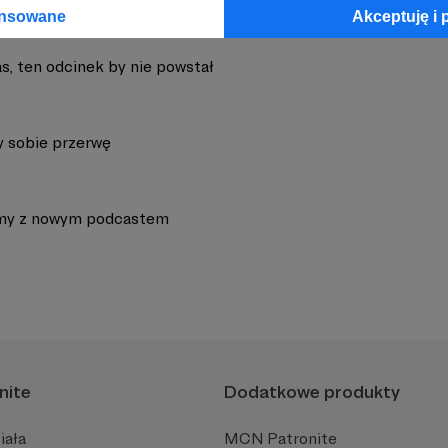
ansowane
Akceptuję i 
s, ten odcinek by nie powstał
 sobie przerwę
my z nowym podcastem
nite
Dodatkowe produkty
iała
MCN Patronite