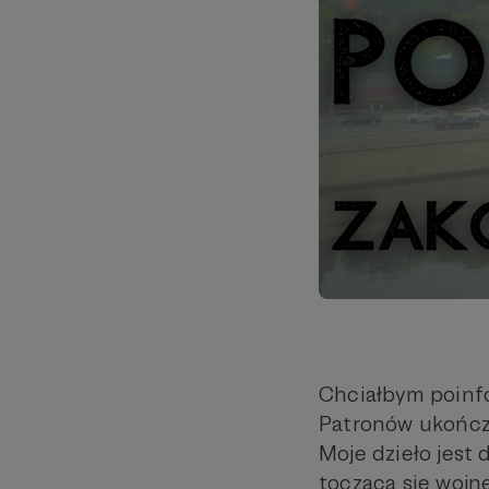
Chciałbym poinfo
Patronów ukończ
Moje dzieło jest
toczącą się wojn