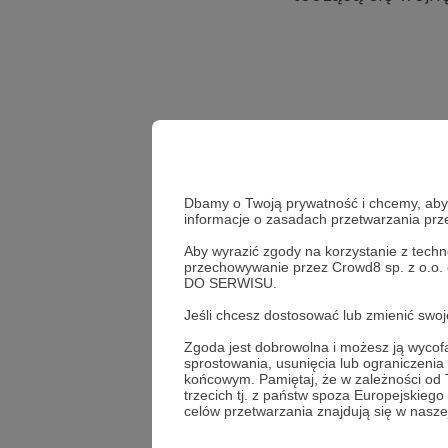
Dbamy o Twoją prywatność i chcemy, abyś 
informacje o zasadach przetwarzania pr
Aby wyrazić zgody na korzystanie z techn
przechowywanie przez Crowd8 sp. z o.o.
DO SERWISU.
Jeśli chcesz dostosować lub zmienić sw
Zgoda jest dobrowolna i możesz ją wyc
sprostowania, usunięcia lub ograniczeni
końcowym. Pamiętaj, że w zależności od
Udostępnij
trzecich tj. z państw spoza Europejskie
celów przetwarzania znajdują się w naszej