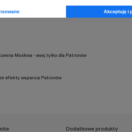
 Podróże - Tomek Jeżowski
Zobacz 
ansowane
Akceptuję i 
zesna Moskwa - esej tylko dla Patronów
ze efekty wsparcia Patronów
nite
Dodatkowe produkty