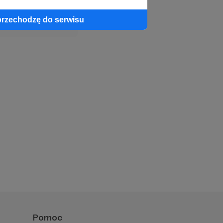
profil autora
przechodzę do serwisu
Pomoc