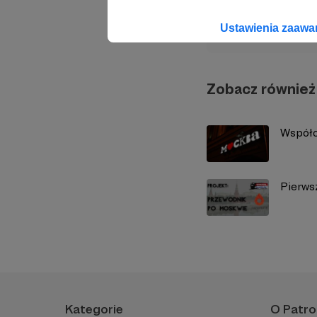
Wostok
Ustawienia zaaw
Zobacz również
Współc
Pierws
Kategorie
O Patro