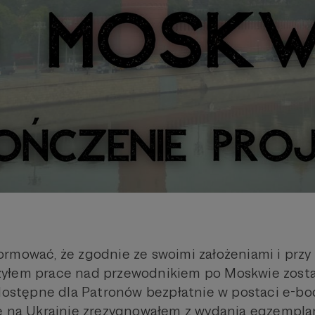
rmować, że zgodnie ze swoimi założeniami i przy
yłem prace nad przewodnikiem po Moskwie zosta
 dostępne dla Patronów bezpłatnie w postaci e-bo
ę na Ukrainie zrezygnowałem z wydania egzempla