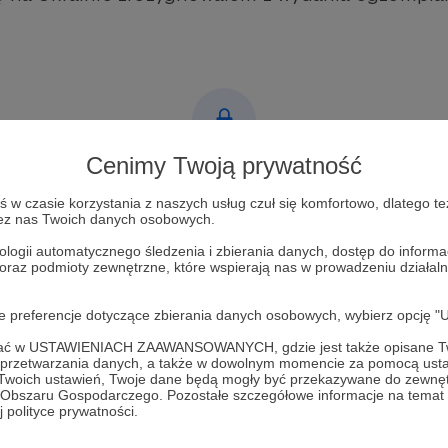
Cenimy Twoją prywatność
Post dostępny tylko dla Patronów
w czasie korzystania z naszych usług czuł się komfortowo, dlatego te
Aby zobaczyć ten materiał musisz być zalogowany
zez nas Twoich danych osobowych.
ologii automatycznego śledzenia i zbierania danych, dostęp do inform
 oraz podmioty zewnętrzne, które wspierają nas w prowadzeniu dział
Zostań Patronem
oje preferencje dotyczące zbierania danych osobowych, wybierz op
Zaloguj się
ofać w USTAWIENIACH ZAAWANSOWANYCH, gdzie jest także opisane Tw
a przetwarzania danych, a także w dowolnym momencie za pomocą usta
 Twoich ustawień, Twoje dane będą mogły być przekazywane do zewnę
go Obszaru Gospodarczego. Pozostałe szczegółowe informacje na temat
 polityce prywatności.