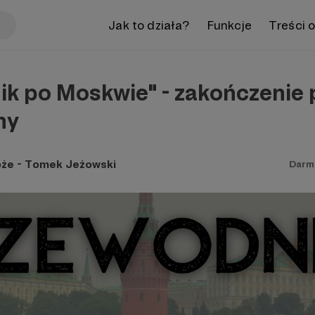
Jak to działa?
Funkcje
Treści 
ik po Moskwie" - zakończenie 
ny
że - Tomek Jeżowski
Darm