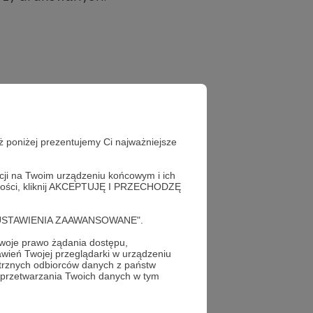
ż poniżej prezentujemy Ci najważniejsze
acji na Twoim urządzeniu końcowym i ich
alności, kliknij AKCEPTUJĘ I PRZECHODZĘ
cję "USTAWIENIA ZAAWANSOWANE".
oje prawo żądania dostępu,
wień Twojej przeglądarki w urządzeniu
trznych odbiorców danych z państw
 przetwarzania Twoich danych w tym