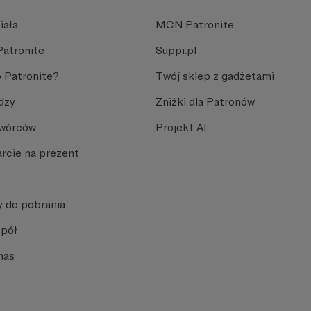
iała
MCN Patronite
Patronite
Suppi.pl
 Patronite?
Twój sklep z gadżetami
dzy
Zniżki dla Patronów
Twórców
Projekt AI
rcie na prezent
y do pobrania
spół
nas