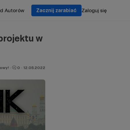
od Autorów
Zacznij zarabiać
Zaloguj się
projektu w
owy!
·
0
·
12.05.2022