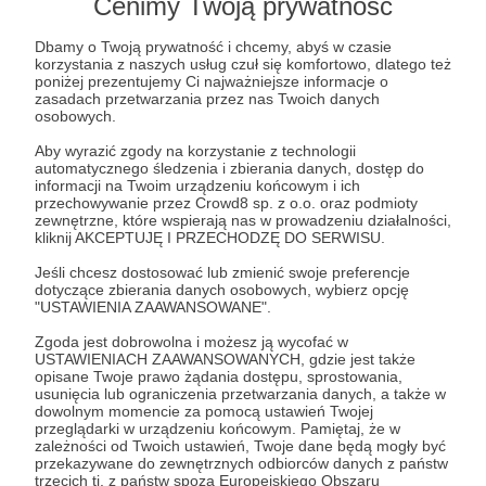
Post dostępny tylko dla Patronów
Cenimy Twoją prywatność
Aby zobaczyć ten materiał musisz być zalogowany
Dbamy o Twoją prywatność i chcemy, abyś w czasie
korzystania z naszych usług czuł się komfortowo, dlatego też
poniżej prezentujemy Ci najważniejsze informacje o
zasadach przetwarzania przez nas Twoich danych
Zostań Patronem
osobowych.
Aby wyrazić zgody na korzystanie z technologii
Zaloguj się
automatycznego śledzenia i zbierania danych, dostęp do
informacji na Twoim urządzeniu końcowym i ich
przechowywanie przez Crowd8 sp. z o.o. oraz podmioty
zewnętrzne, które wspierają nas w prowadzeniu działalności,
przegląd aktualności
ranek
Popołudniówka
kliknij AKCEPTUJĘ I PRZECHODZĘ DO SERWISU.
wydarzenia międzynarodowe
Jeśli chcesz dostosować lub zmienić swoje preferencje
dotyczące zbierania danych osobowych, wybierz opcję
"USTAWIENIA ZAAWANSOWANE".
Udostępnij
Zgoda jest dobrowolna i możesz ją wycofać w
USTAWIENIACH ZAAWANSOWANYCH, gdzie jest także
opisane Twoje prawo żądania dostępu, sprostowania,
usunięcia lub ograniczenia przetwarzania danych, a także w
dowolnym momencie za pomocą ustawień Twojej
przeglądarki w urządzeniu końcowym. Pamiętaj, że w
zależności od Twoich ustawień, Twoje dane będą mogły być
przekazywane do zewnętrznych odbiorców danych z państw
Radio 357
trzecich tj. z państw spoza Europejskiego Obszaru