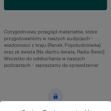
Cotygodniowy przegląd materiałów, które
przygotowaliśmy w naszych audycjach -
wiadomości z kraju (Ranek, Popołudniówka)
oraz ze świata (Na dachu świata, Radio Świat).
Wszystko do odsłuchania w naszych
podcastach - zapraszamy do sprawdzenia!