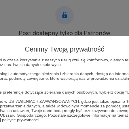
Post dostępny tylko dla Patronów
Aby zobaczyć ten materiał musisz być zalogowany
Cenimy Twoją prywatność
w czasie korzystania z naszych usług czuł się komfortowo, dlatego te
Zostań Patronem
zez nas Twoich danych osobowych.
Zaloguj się
ologii automatycznego śledzenia i zbierania danych, dostęp do inform
 oraz podmioty zewnętrzne, które wspierają nas w prowadzeniu dział
oje preferencje dotyczące zbierania danych osobowych, wybierz op
ofać w USTAWIENIACH ZAAWANSOWANYCH, gdzie jest także opisane Tw
a przetwarzania danych, a także w dowolnym momencie za pomocą usta
 Twoich ustawień, Twoje dane będą mogły być przekazywane do zewnę
go Obszaru Gospodarczego. Pozostałe szczegółowe informacje na temat
ikoszewska
Zobacz 
 polityce prywatności.