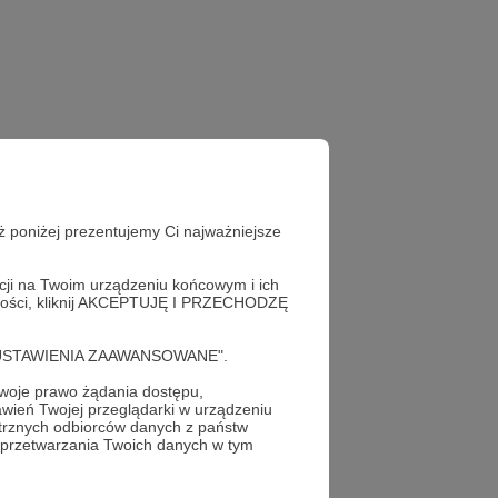
ż poniżej prezentujemy Ci najważniejsze
acji na Twoim urządzeniu końcowym i ich
alności, kliknij AKCEPTUJĘ I PRZECHODZĘ
cję "USTAWIENIA ZAAWANSOWANE".
oje prawo żądania dostępu,
wień Twojej przeglądarki w urządzeniu
trznych odbiorców danych z państw
 przetwarzania Twoich danych w tym
profil autora