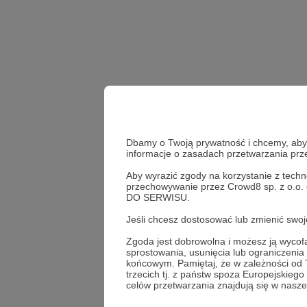
Dbamy o Twoją prywatność i chcemy, abyś 
informacje o zasadach przetwarzania pr
Aby wyrazić zgody na korzystanie z techn
przechowywanie przez Crowd8 sp. z o.o.
DO SERWISU.
Udostępnij
Jeśli chcesz dostosować lub zmienić sw
Zgoda jest dobrowolna i możesz ją wyc
sprostowania, usunięcia lub ograniczeni
końcowym. Pamiętaj, że w zależności od
trzecich tj. z państw spoza Europejskie
Kaja M
celów przetwarzania znajdują się w naszej