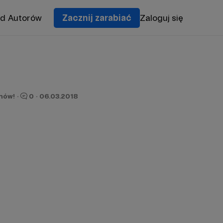
od Autorów
Zacznij zarabiać
Zaloguj się
onów!
·
0
·
06.03.2018