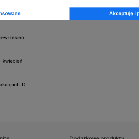
ansowane
Akceptuję i 
eń-wrzesień
-kwiecień
 wakacjach :D
nite
Dodatkowe produkty