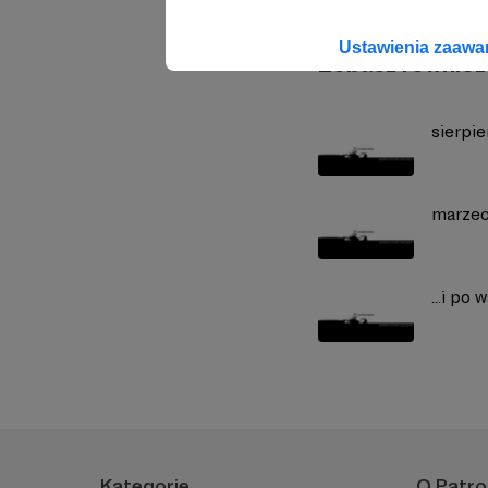
Ustawienia zaaw
Zobacz również
sierpi
marzec
...i po
Kategorie
O Patro