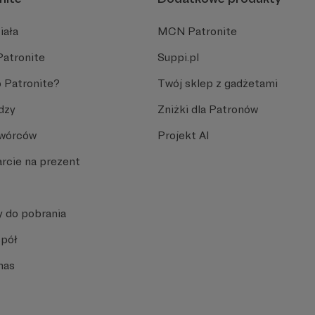
iała
MCN Patronite
Patronite
Suppi.pl
 Patronite?
Twój sklep z gadżetami
dzy
Zniżki dla Patronów
Twórców
Projekt AI
rcie na prezent
y do pobrania
spół
nas