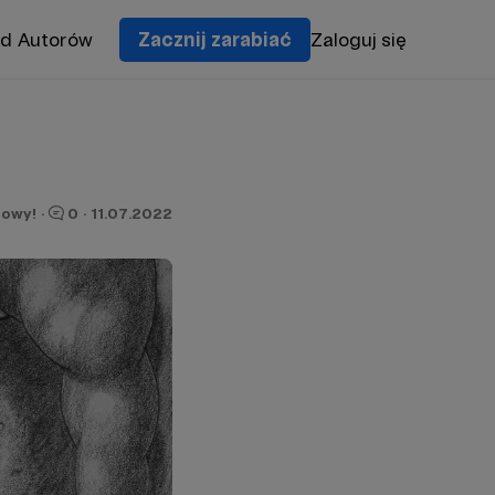
od Autorów
Zacznij zarabiać
Zaloguj się
owy!
·
0
·
11.07.2022