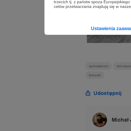
trzecich tj. z państw spoza Europejskie
celów przetwarzania znajdują się w naszej
Ustawienia zaaw
symulakrum
simulacr
borucki
Udostępnij
Michał 