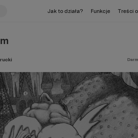
Jak to działa?
Funkcje
Treści 
um
rucki
Darm