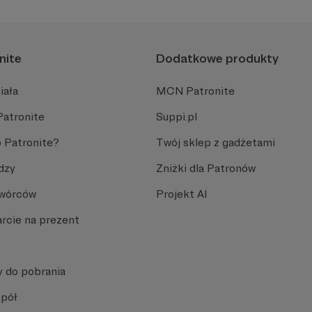
nite
Dodatkowe produkty
iała
MCN Patronite
Patronite
Suppi.pl
 Patronite?
Twój sklep z gadżetami
dzy
Zniżki dla Patronów
Twórców
Projekt AI
rcie na prezent
y do pobrania
spół