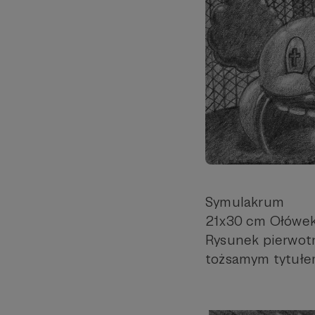
Symulakrum
21x30 cm Ołówek
Rysunek pierwotn
tożsamym tytułem