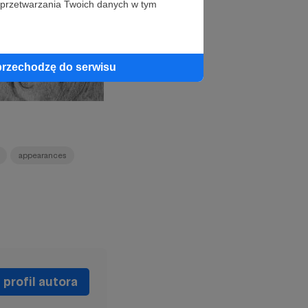
 przetwarzania Twoich danych w tym
przechodzę do serwisu
appearances
profil autora