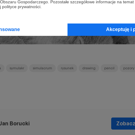
go Obszaru Gospodarczego. Pozostałe szczegółowe informacje na temat
 polityce prywatności.
ansowane
Akceptuję i 
a
symulakr
simulacrum
rysunek
drawing
pencil
pozory
Jan Borucki
Zobacz 