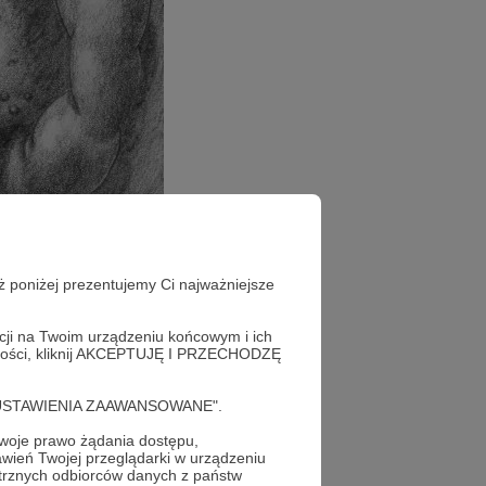
ż poniżej prezentujemy Ci najważniejsze
acji na Twoim urządzeniu końcowym i ich
alności, kliknij AKCEPTUJĘ I PRZECHODZĘ
cję "USTAWIENIA ZAAWANSOWANE".
oje prawo żądania dostępu,
wień Twojej przeglądarki w urządzeniu
trznych odbiorców danych z państw