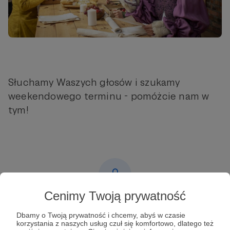
Słuchamy Waszych głosów i szukamy
weekendowego terminu - pomóżcie nam w
tym!
Cenimy Twoją prywatność
Post dostępny tylko dla Patronów
Dbamy o Twoją prywatność i chcemy, abyś w czasie
korzystania z naszych usług czuł się komfortowo, dlatego też
Aby zobaczyć ten materiał musisz być zalogowany