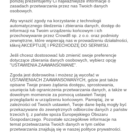
poniżej prezentujemy Ci najważniejsze informacje o
zasadach przetwarzania przez nas Twoich danych
osobowych.
Zostań Patronem
Aby wyrazić zgody na korzystanie z technologii
automatycznego śledzenia i zbierania danych, dostęp do
Zaloguj się
informacji na Twoim urządzeniu końcowym i ich
przechowywanie przez Crowd8 sp. z o.o. oraz podmioty
zewnętrzne, które wspierają nas w prowadzeniu działalności,
kliknij AKCEPTUJĘ I PRZECHODZĘ DO SERWISU.
Udostępnij
Jeśli chcesz dostosować lub zmienić swoje preferencje
dotyczące zbierania danych osobowych, wybierz opcję
"USTAWIENIA ZAAWANSOWANE".
Zgoda jest dobrowolna i możesz ją wycofać w
USTAWIENIACH ZAAWANSOWANYCH, gdzie jest także
opisane Twoje prawo żądania dostępu, sprostowania,
Grupa Filmowa Darwin
usunięcia lub ograniczenia przetwarzania danych, a także w
dowolnym momencie za pomocą ustawień Twojej
przeglądarki w urządzeniu końcowym. Pamiętaj, że w
Zobacz profil autora
zależności od Twoich ustawień, Twoje dane będą mogły być
przekazywane do zewnętrznych odbiorców danych z państw
trzecich tj. z państw spoza Europejskiego Obszaru
Gospodarczego. Pozostałe szczegółowe informacje na
temat przetwarzania Twoich danych w tym celów
przetwarzania znajdują się w naszej polityce prywatności.
Zobacz również