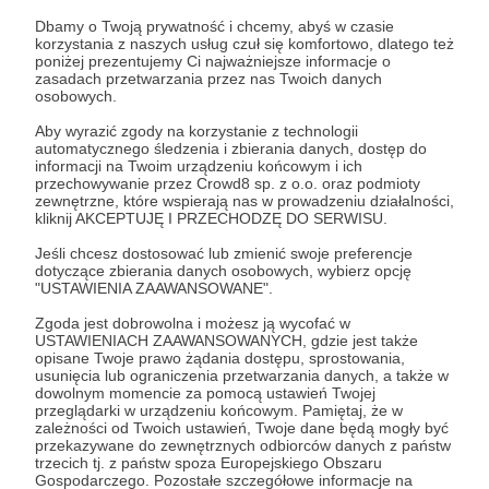
Dbamy o Twoją prywatność i chcemy, abyś w czasie
korzystania z naszych usług czuł się komfortowo, dlatego też
Zostań Patronem
poniżej prezentujemy Ci najważniejsze informacje o
zasadach przetwarzania przez nas Twoich danych
osobowych.
Zaloguj się
Aby wyrazić zgody na korzystanie z technologii
automatycznego śledzenia i zbierania danych, dostęp do
informacji na Twoim urządzeniu końcowym i ich
polecenia
polecenia kulturalne
Agnieszka Obszańska
przechowywanie przez Crowd8 sp. z o.o. oraz podmioty
zewnętrzne, które wspierają nas w prowadzeniu działalności,
Obszańska
kliknij AKCEPTUJĘ I PRZECHODZĘ DO SERWISU.
Jeśli chcesz dostosować lub zmienić swoje preferencje
Udostępnij
dotyczące zbierania danych osobowych, wybierz opcję
"USTAWIENIA ZAAWANSOWANE".
Zgoda jest dobrowolna i możesz ją wycofać w
USTAWIENIACH ZAAWANSOWANYCH, gdzie jest także
opisane Twoje prawo żądania dostępu, sprostowania,
usunięcia lub ograniczenia przetwarzania danych, a także w
dowolnym momencie za pomocą ustawień Twojej
przeglądarki w urządzeniu końcowym. Pamiętaj, że w
Radio 357
zależności od Twoich ustawień, Twoje dane będą mogły być
przekazywane do zewnętrznych odbiorców danych z państw
trzecich tj. z państw spoza Europejskiego Obszaru
Zobacz profil autora
Gospodarczego. Pozostałe szczegółowe informacje na