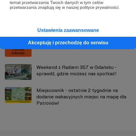
temat przetwarzania Twoich danych w tym celów
przetwarzania znajdują się w naszej polityce prywatności.
Zobacz również
Ustawienia zaawansowane
Akceptuję i przechodzę do serwisu
Polecenia kulturalne od Ani Dudzińskiej
Weekend z Radiem 357 w Gdańsku -
sprawdź, gdzie możesz nas spotkać!
Miejscownik - ostatnie 2 tygodnie na
dodanie wakacyjnych miejsc na mapę dla
Patronów!