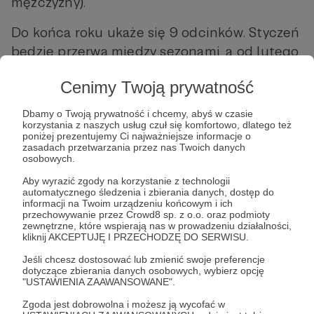
mężczyzny).
Do końca roku ukaże się 9 odcinków. Styczeń
będzie przerwą między sezonami, a od lutego
nowy sezon!
Cenimy Twoją prywatność
Udostępnij
Dbamy o Twoją prywatność i chcemy, abyś w czasie
korzystania z naszych usług czuł się komfortowo, dlatego też
poniżej prezentujemy Ci najważniejsze informacje o
zasadach przetwarzania przez nas Twoich danych
osobowych.
Aby wyrazić zgody na korzystanie z technologii
automatycznego śledzenia i zbierania danych, dostęp do
informacji na Twoim urządzeniu końcowym i ich
Przy zapalonym świetle – podcast
przechowywanie przez Crowd8 sp. z o.o. oraz podmioty
zewnętrzne, które wspierają nas w prowadzeniu działalności,
kliknij AKCEPTUJĘ I PRZECHODZĘ DO SERWISU.
Zobacz profil autora
Jeśli chcesz dostosować lub zmienić swoje preferencje
dotyczące zbierania danych osobowych, wybierz opcję
"USTAWIENIA ZAAWANSOWANE".
Zgoda jest dobrowolna i możesz ją wycofać w
Zobacz również