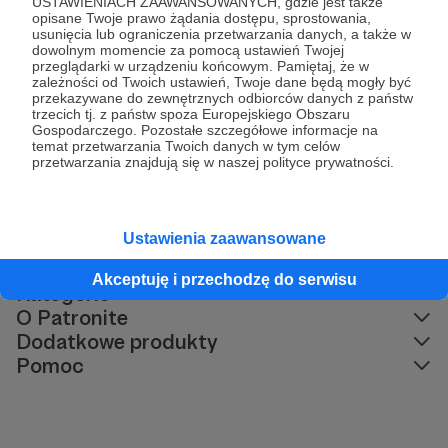
USTAWIENIACH ZAAWANSOWANYCH, gdzie jest także
opisane Twoje prawo żądania dostępu, sprostowania,
usunięcia lub ograniczenia przetwarzania danych, a także w
dowolnym momencie za pomocą ustawień Twojej
32 - Czym zajmuje się seksuolożka? -
przeglądarki w urządzeniu końcowym. Pamiętaj, że w
Magda Fritz
zależności od Twoich ustawień, Twoje dane będą mogły być
przekazywane do zewnętrznych odbiorców danych z państw
trzecich tj. z państw spoza Europejskiego Obszaru
Gospodarczego. Pozostałe szczegółowe informacje na
Komentarze (0)
temat przetwarzania Twoich danych w tym celów
przetwarzania znajdują się w naszej polityce prywatności.
Brak komentarzy...
Ustawienia zaawansowane
Akceptuję i przechodzę do serwisu
Kategorie
O Patronite
Dodatkowe produkty
Pomoc