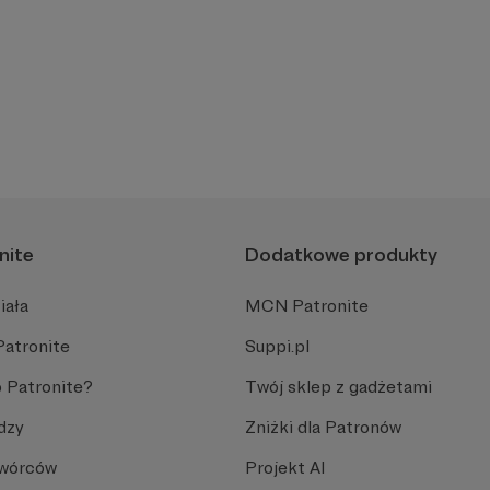
nite
Dodatkowe produkty
iała
MCN Patronite
Patronite
Suppi.pl
 Patronite?
Twój sklep z gadżetami
dzy
Zniżki dla Patronów
Twórców
Projekt AI