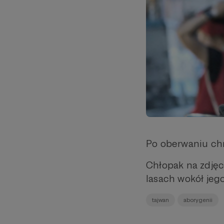
Po oberwaniu chm
Chłopak na zdjęc
lasach wokół jego
tajwan
aborygenii