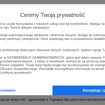
Cenimy Twoją prywatność
lebaniak. Książki oraz podkasty... „Wojna i
Zo
w czasie korzystania z naszych usług czuł się komfortowo, dlatego te
acja”
zez nas Twoich danych osobowych.
ologii automatycznego śledzenia i zbierania danych, dostęp do inform
 oraz podmioty zewnętrzne, które wspierają nas w prowadzeniu dział
oje preferencje dotyczące zbierania danych osobowych, wybierz op
ofać w USTAWIENIACH ZAAWANSOWANYCH, gdzie jest także opisane Tw
a przetwarzania danych, a także w dowolnym momencie za pomocą usta
 "Siły psychohistorii" gotowa!
 Twoich ustawień, Twoje dane będą mogły być przekazywane do zewnę
go Obszaru Gospodarczego. Pozostałe szczegółowe informacje na temat
 polityce prywatności.
i dla patronów
ansowane
Akceptuję i 
ja na nowy rok - upominek z Tajwanu dla patronów aktywnych