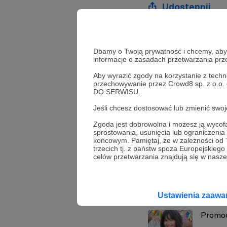
Udostępnij
Piotr P
Dbamy o Twoją prywatność i chcemy, abyś 
cywiliz
informacje o zasadach przetwarzania pr
Aby wyrazić zgody na korzystanie z techn
przechowywanie przez Crowd8 sp. z o.o.
DO SERWISU.
Zobacz również
Jeśli chcesz dostosować lub zmienić sw
Zgoda jest dobrowolna i możesz ją wyc
sprostowania, usunięcia lub ograniczeni
Książka
końcowym. Pamiętaj, że w zależności od
trzecich tj. z państw spoza Europejskie
celów przetwarzania znajdują się w naszej
Książk
Ustawienia zaaw
Promoc