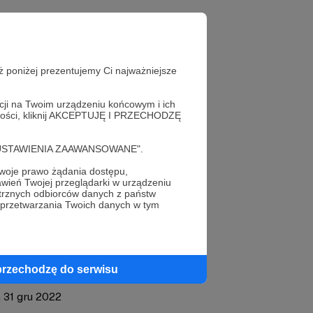
bacz profil
ż poniżej prezentujemy Ci najważniejsze
autora
acji na Twoim urządzeniu końcowym i ich
alności, kliknij AKCEPTUJĘ I PRZECHODZĘ
cję "USTAWIENIA ZAAWANSOWANE".
oje prawo żądania dostępu,
wień Twojej przeglądarki w urządzeniu
trznych odbiorców danych z państw
 przetwarzania Twoich danych w tym
przechodzę do serwisu
 31 gru 2022