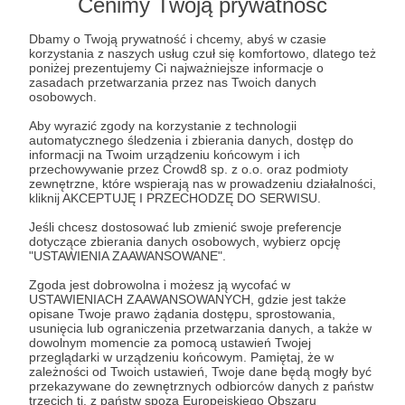
Cenimy Twoją prywatność
Post dostępny tylko dla Patronów
Dbamy o Twoją prywatność i chcemy, abyś w czasie
korzystania z naszych usług czuł się komfortowo, dlatego też
Aby zobaczyć ten materiał musisz być zalogowany
poniżej prezentujemy Ci najważniejsze informacje o
zasadach przetwarzania przez nas Twoich danych
osobowych.
Zostań Patronem
Aby wyrazić zgody na korzystanie z technologii
automatycznego śledzenia i zbierania danych, dostęp do
informacji na Twoim urządzeniu końcowym i ich
Zaloguj się
przechowywanie przez Crowd8 sp. z o.o. oraz podmioty
zewnętrzne, które wspierają nas w prowadzeniu działalności,
kliknij AKCEPTUJĘ I PRZECHODZĘ DO SERWISU.
Lista Piosenek 357
LP357
Rozkręcamy Listę
Jeśli chcesz dostosować lub zmienić swoje preferencje
dotyczące zbierania danych osobowych, wybierz opcję
"USTAWIENIA ZAAWANSOWANE".
Udostępnij
Zgoda jest dobrowolna i możesz ją wycofać w
USTAWIENIACH ZAAWANSOWANYCH, gdzie jest także
opisane Twoje prawo żądania dostępu, sprostowania,
usunięcia lub ograniczenia przetwarzania danych, a także w
dowolnym momencie za pomocą ustawień Twojej
przeglądarki w urządzeniu końcowym. Pamiętaj, że w
zależności od Twoich ustawień, Twoje dane będą mogły być
przekazywane do zewnętrznych odbiorców danych z państw
Radio 357
trzecich tj. z państw spoza Europejskiego Obszaru