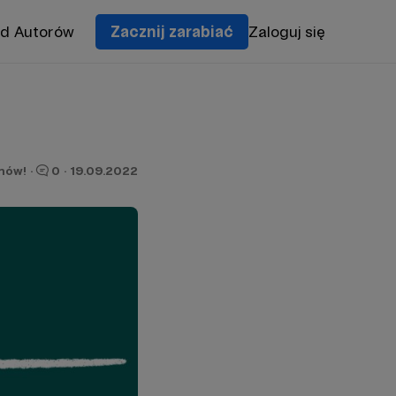
od Autorów
Zacznij zarabiać
Zaloguj się
onów!
·
0
·
19.09.2022