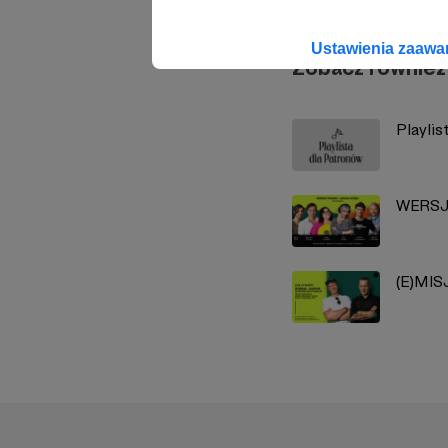
Ustawienia zaaw
Zobacz również
Playli
WERSJ
(E)MIS