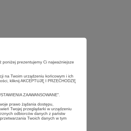
ż poniżej prezentujemy Ci najważniejsze
acji na Twoim urządzeniu końcowym i ich
alności, kliknij AKCEPTUJĘ I PRZECHODZĘ
cję "USTAWIENIA ZAAWANSOWANE".
oje prawo żądania dostępu,
wień Twojej przeglądarki w urządzeniu
trznych odbiorców danych z państw
 przetwarzania Twoich danych w tym
profil autora