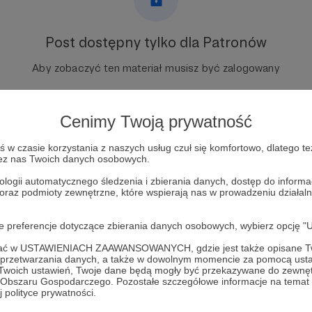
Post dostępny tylko dla Patronów
Aby zobaczyć ten materiał musisz być zalogowany
Zostań Patronem
Cenimy Twoją prywatność
Zaloguj się
w czasie korzystania z naszych usług czuł się komfortowo, dlatego te
zez nas Twoich danych osobowych.
ologii automatycznego śledzenia i zbierania danych, dostęp do inform
 tygodniowy
 oraz podmioty zewnętrzne, które wspierają nas w prowadzeniu dział
oje preferencje dotyczące zbierania danych osobowych, wybierz op
ofać w USTAWIENIACH ZAAWANSOWANYCH, gdzie jest także opisane Tw
a przetwarzania danych, a także w dowolnym momencie za pomocą usta
 Twoich ustawień, Twoje dane będą mogły być przekazywane do zewnę
go Obszaru Gospodarczego. Pozostałe szczegółowe informacje na temat
357
Zobacz 
 polityce prywatności.