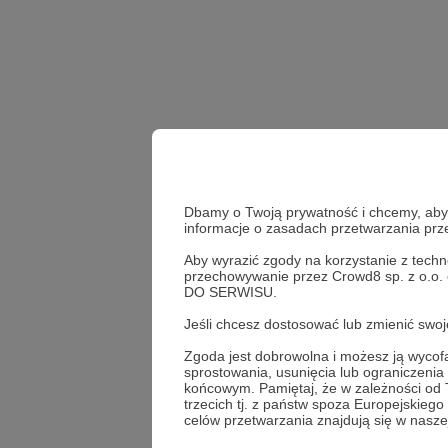
Dbamy o Twoją prywatność i chcemy, abyś 
informacje o zasadach przetwarzania pr
Aby wyrazić zgody na korzystanie z techn
Plac na rozdrożu
plan
przechowywanie przez Crowd8 sp. z o.o.
DO SERWISU.
Udostępnij
Jeśli chcesz dostosować lub zmienić sw
Zgoda jest dobrowolna i możesz ją wyc
sprostowania, usunięcia lub ograniczeni
końcowym. Pamiętaj, że w zależności od
trzecich tj. z państw spoza Europejskie
Radio 
celów przetwarzania znajdują się w naszej