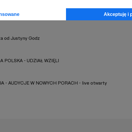
ansowane
Akceptuję i 
sta od Justyny Godz
A POLSKA - UDZIAŁ WZIĘLI
JA - AUDYCJE W NOWYCH PORACH - live otwarty