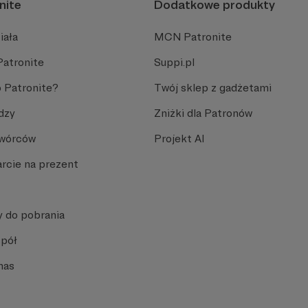
nite
Dodatkowe produkty
iała
MCN Patronite
Patronite
Suppi.pl
 Patronite?
Twój sklep z gadżetami
dzy
Zniżki dla Patronów
Twórców
Projekt AI
rcie na prezent
y do pobrania
spół
nas