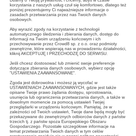
Dbamy o Twoją prywatność i chcemy, abyś w czasie
korzystania z naszych usług czuł się komfortowo, dlatego też
poniżej prezentujemy Ci najważniejsze informacje o
Zostań Patronem
zasadach przetwarzania przez nas Twoich danych
osobowych.
Zaloguj się
Aby wyrazić zgody na korzystanie z technologii
automatycznego śledzenia i zbierania danych, dostęp do
informacji na Twoim urządzeniu końcowym i ich
przechowywanie przez Crowd8 sp. z o.o. oraz podmioty
zadanie
zewnętrzne, które wspierają nas w prowadzeniu działalności,
kliknij AKCEPTUJĘ I PRZECHODZĘ DO SERWISU.
Jeśli chcesz dostosować lub zmienić swoje preferencje
Udostępnij
dotyczące zbierania danych osobowych, wybierz opcję
"USTAWIENIA ZAAWANSOWANE".
Zgoda jest dobrowolna i możesz ją wycofać w
USTAWIENIACH ZAAWANSOWANYCH, gdzie jest także
opisane Twoje prawo żądania dostępu, sprostowania,
usunięcia lub ograniczenia przetwarzania danych, a także w
dowolnym momencie za pomocą ustawień Twojej
Kwadrans Na Angielski
przeglądarki w urządzeniu końcowym. Pamiętaj, że w
zależności od Twoich ustawień, Twoje dane będą mogły być
przekazywane do zewnętrznych odbiorców danych z państw
Zobacz profil autora
trzecich tj. z państw spoza Europejskiego Obszaru
Gospodarczego. Pozostałe szczegółowe informacje na
temat przetwarzania Twoich danych w tym celów