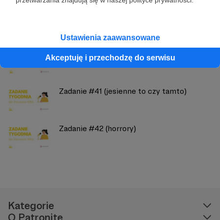
przetwarzania znajdują się w naszej polityce prywatności.
Zobacz również
Ustawienia zaawansowane
Lekcje MINI 216-220 na Was czekają
Akceptuję i przechodzę do serwisu
Zadanie #41 (jesienne to czy tamto)
Zadanie #42 (horrory)
Kategorie
O Patronite