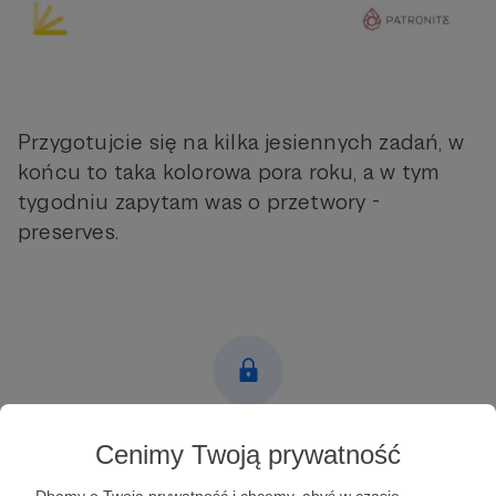
Przygotujcie się na kilka jesiennych zadań, w
końcu to taka kolorowa pora roku, a w tym
tygodniu zapytam was o przetwory -
preserves.
Post dostępny tylko dla Patronów
Cenimy Twoją prywatność
Aby zobaczyć ten materiał musisz być zalogowany