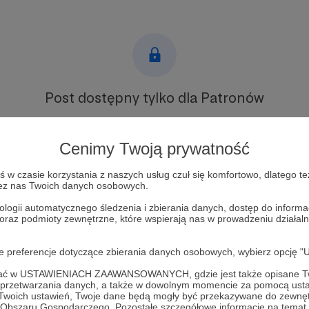
Post dostępny tylko dla Patronów
Aby zobaczyć ten materiał musisz być zalogowany
Cenimy Twoją prywatność
Zostań Patronem
w czasie korzystania z naszych usług czuł się komfortowo, dlatego te
zez nas Twoich danych osobowych.
Zaloguj się
ologii automatycznego śledzenia i zbierania danych, dostęp do inform
 oraz podmioty zewnętrzne, które wspierają nas w prowadzeniu dział
twarty
PL21
Dzień radiowy
oje preferencje dotyczące zbierania danych osobowych, wybierz op
ofać w USTAWIENIACH ZAAWANSOWANYCH, gdzie jest także opisane Tw
a przetwarzania danych, a także w dowolnym momencie za pomocą usta
 Twoich ustawień, Twoje dane będą mogły być przekazywane do zewnę
go Obszaru Gospodarczego. Pozostałe szczegółowe informacje na temat