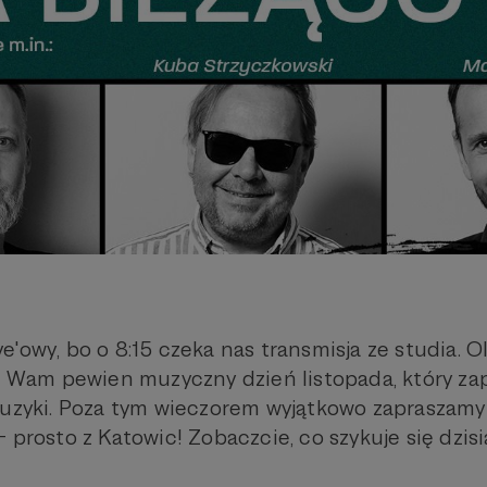
live'owy, bo o 8:15 czeka nas transmisja ze studia. 
żą Wam pewien muzyczny dzień listopada, który za
muzyki. Poza tym wieczorem wyjątkowo zapraszam
 prosto z Katowic! Zobaczcie, co szykuje się dzisia