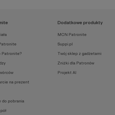
nite
Dodatkowe produkty
iała
MCN Patronite
Patronite
Suppi.pl
 Patronite?
Twój sklep z gadżetami
dzy
Zniżki dla Patronów
Twórców
Projekt AI
rcie na prezent
y do pobrania
spół