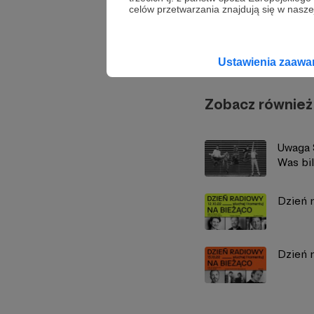
celów przetwarzania znajdują się w naszej
Radio 
Ustawienia zaaw
Zobacz również
Uwaga 
Was bil
Dzień r
Dzień r