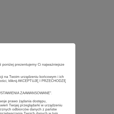
ż poniżej prezentujemy Ci najważniejsze
acji na Twoim urządzeniu końcowym i ich
alności, kliknij AKCEPTUJĘ I PRZECHODZĘ
cję "USTAWIENIA ZAAWANSOWANE".
oje prawo żądania dostępu,
wień Twojej przeglądarki w urządzeniu
trznych odbiorców danych z państw
 przetwarzania Twoich danych w tym