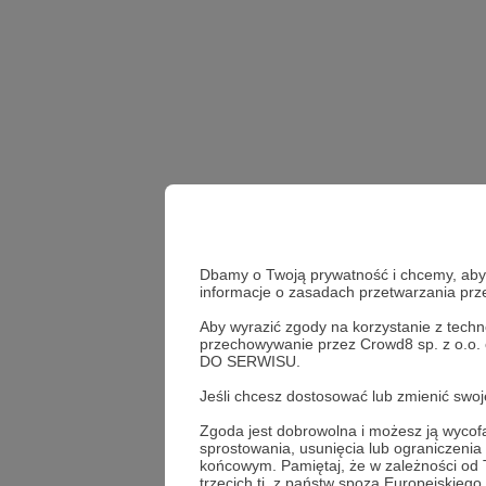
Dbamy o Twoją prywatność i chcemy, abyś 
informacje o zasadach przetwarzania pr
Aby wyrazić zgody na korzystanie z techn
przechowywanie przez Crowd8 sp. z o.o.
DO SERWISU.
post codzienny
live o
Jeśli chcesz dostosować lub zmienić sw
Zgoda jest dobrowolna i możesz ją wyc
Udostępnij
sprostowania, usunięcia lub ograniczeni
końcowym. Pamiętaj, że w zależności od
trzecich tj. z państw spoza Europejskie