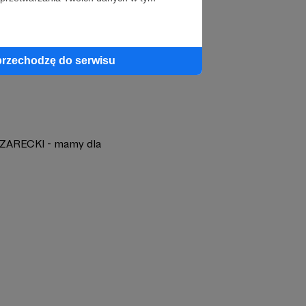
profil autora
przechodzę do serwisu
ZARECKI - mamy dla