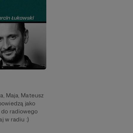
Ola, Maja, Mateusz
powiedzą jako
y do radiowego
j w radiu :)