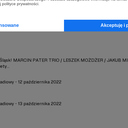
 polityce prywatności.
357
Zobacz 
ansowane
Akceptuję i 
Śląsk! MARCIN PATER TRIO / LESZEK MOŻDŻER / JAKUB MI
ety...
adiowy - 12 października 2022
adiowy - 13 października 2022