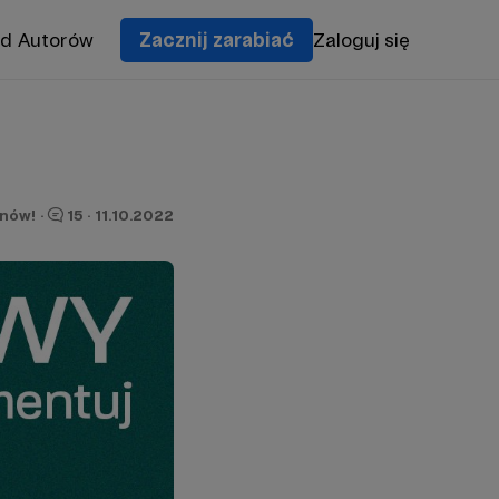
od Autorów
Zacznij zarabiać
Zaloguj się
onów!
·
15
·
11.10.2022