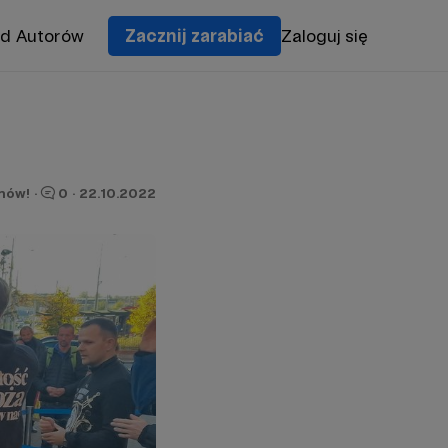
od Autorów
Zacznij zarabiać
Zaloguj się
onów!
·
0
·
22.10.2022