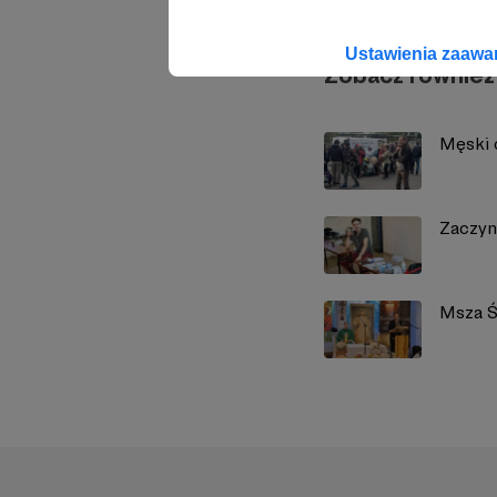
Ustawienia zaaw
Zobacz również
Męski 
Zaczyn
Msza Ś