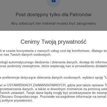
Post dostępny tylko dla Patronów
Aby zobaczyć ten materiał musisz być zalogowany
Zostań Patronem
Cenimy Twoją prywatność
Zaloguj się
w czasie korzystania z naszych usług czuł się komfortowo, dlatego te
zez nas Twoich danych osobowych.
ologii automatycznego śledzenia i zbierania danych, dostęp do inform
 oraz podmioty zewnętrzne, które wspierają nas w prowadzeniu dział
oje preferencje dotyczące zbierania danych osobowych, wybierz op
ofać w USTAWIENIACH ZAAWANSOWANYCH, gdzie jest także opisane Tw
a przetwarzania danych, a także w dowolnym momencie za pomocą usta
 Twoich ustawień, Twoje dane będą mogły być przekazywane do zewnę
go Obszaru Gospodarczego. Pozostałe szczegółowe informacje na temat
rysznic
Zobacz 
 polityce prywatności.