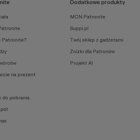
nite
Dodatkowe produkty
iała
MCN Patronite
Patronite
Suppi.pl
 Patronite?
Twój sklep z gadżetami
dzy
Zniżki dla Patronów
Twórców
Projekt AI
rcie na prezent
y do pobrania
spół
nas