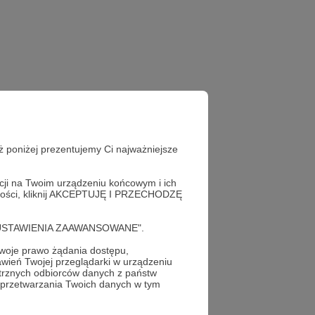
ż poniżej prezentujemy Ci najważniejsze
acji na Twoim urządzeniu końcowym i ich
alności, kliknij AKCEPTUJĘ I PRZECHODZĘ
cję "USTAWIENIA ZAAWANSOWANE".
oje prawo żądania dostępu,
wień Twojej przeglądarki w urządzeniu
trznych odbiorców danych z państw
 przetwarzania Twoich danych w tym
profil autora