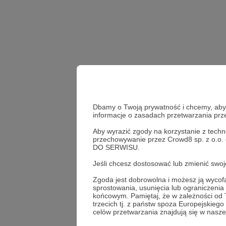
Dbamy o Twoją prywatność i chcemy, abyś 
informacje o zasadach przetwarzania pr
Aby wyrazić zgody na korzystanie z techn
przygotowania_do_zimy
przechowywanie przez Crowd8 sp. z o.o.
DO SERWISU.
Udostępnij
Jeśli chcesz dostosować lub zmienić sw
Zgoda jest dobrowolna i możesz ją wyc
sprostowania, usunięcia lub ograniczeni
końcowym. Pamiętaj, że w zależności od
trzecich tj. z państw spoza Europejskie
Boski P
celów przetwarzania znajdują się w naszej