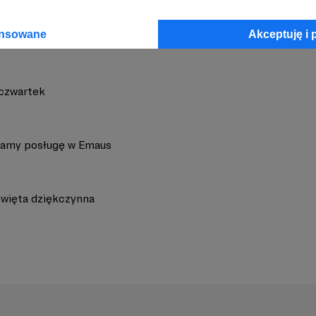
ansowane
Akceptuję i 
czwartek
amy posługę w Emaus
więta dziękczynna