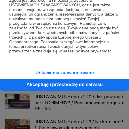
Zgoda jest dobrowolna i możesz ją wycofać w
USTAWIENIACH ZAAWANSOWANYCH, gdzie jest także
opisane Twoje prawo żądania dostępu, sprostowania,
usunięcia lub ograniczenia przetwarzania danych, a także w
dowolnym momencie za pomocą ustawień Twojej
przeglądarki w urządzeniu końcowym. Pamiętaj, że w
zależności od Twoich ustawień, Twoje dane będą mogły być
przekazywane do zewnętrznych odbiorców danych z państw
Justyna Margielewska
trzecich tj. z państw spoza Europejskiego Obszaru
Gospodarczego. Pozostałe szczegółowe informacje na
temat przetwarzania Twoich danych w tym celów
Zobacz profil autora
przetwarzania znajdują się w naszej polityce prywatności.
Ustawienia zaawansowane
Zobacz również
Akceptuję i przechodzę do serwisu
JUSTA ANIMUJE odc. # 110 / Jak powstaje
serial CHIMERY? / Podsumowanie projektu
RE - AN...
JUSTA ANIMUJE odc. # 113 / Na kota urok!
/ 10 ciekawostek o przygodach