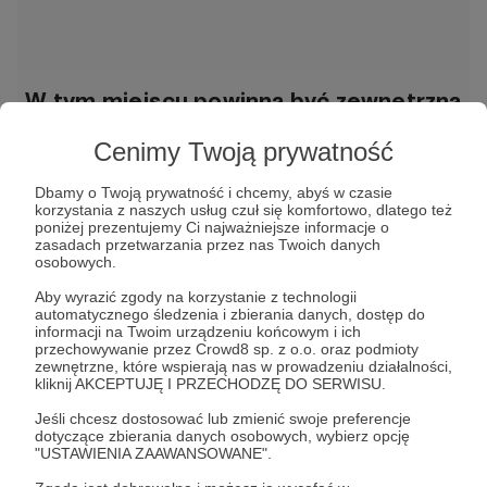
W tym miejscu powinna być zewnętrzna
treść
Cenimy Twoją prywatność
Aby zobaczyć treść musisz zmienić ustawienia
polityki prywatności
Dbamy o Twoją prywatność i chcemy, abyś w czasie
korzystania z naszych usług czuł się komfortowo, dlatego też
poniżej prezentujemy Ci najważniejsze informacje o
zasadach przetwarzania przez nas Twoich danych
osobowych.
Aby wyrazić zgody na korzystanie z technologii
automatycznego śledzenia i zbierania danych, dostęp do
informacji na Twoim urządzeniu końcowym i ich
przechowywanie przez Crowd8 sp. z o.o. oraz podmioty
zewnętrzne, które wspierają nas w prowadzeniu działalności,
kliknij AKCEPTUJĘ I PRZECHODZĘ DO SERWISU.
animacje
justaanimuje
adobeanimate
ciekawostki
Jeśli chcesz dostosować lub zmienić swoje preferencje
dotyczące zbierania danych osobowych, wybierz opcję
"USTAWIENIA ZAAWANSOWANE".
Udostępnij