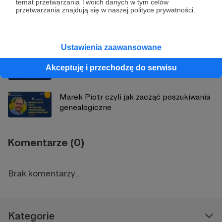
temat przetwarzania Twoich danych w tym celów
przetwarzania znajdują się w naszej polityce prywatności.
Mateusz czyli Batman, Spider-man i inni
superbohaterowie cz. I
Ustawienia zaawansowane
Marcin czyli Szwecja i Szwedzi oczami
Akceptuję i przechodzę do serwisu
Polaka
Marek Piotr czyli jak zacząć poszukiwania
genealogiczne
Komentarze (0)
Brak komentarzy...
Kategorie