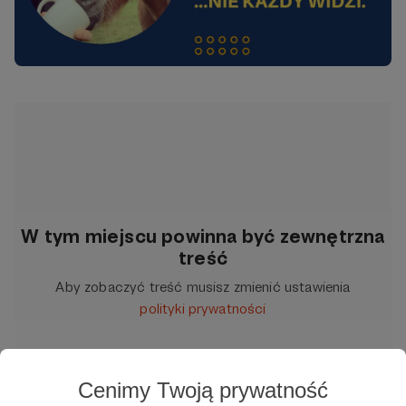
W tym miejscu powinna być zewnętrzna
treść
Aby zobaczyć treść musisz zmienić ustawienia
polityki prywatności
Cenimy Twoją prywatność