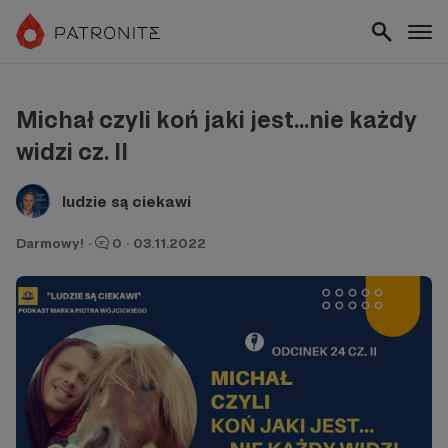
Michał czyli koń jaki jest...nie każdy
widzi cz. II
ludzie są ciekawi
Darmowy!
·
0
·
03.11.2022