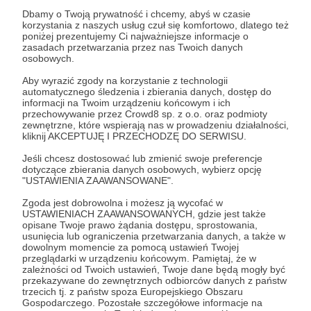
Dbamy o Twoją prywatność i chcemy, abyś w czasie
korzystania z naszych usług czuł się komfortowo, dlatego też
poniżej prezentujemy Ci najważniejsze informacje o
koń
końskie
konna jazda
koniarze
koniara
zasadach przetwarzania przez nas Twoich danych
osobowych.
koniary
konie
nauka jazdy konnej
Aby wyrazić zgody na korzystanie z technologii
automatycznego śledzenia i zbierania danych, dostęp do
Udostępnij
informacji na Twoim urządzeniu końcowym i ich
przechowywanie przez Crowd8 sp. z o.o. oraz podmioty
zewnętrzne, które wspierają nas w prowadzeniu działalności,
kliknij AKCEPTUJĘ I PRZECHODZĘ DO SERWISU.
Jeśli chcesz dostosować lub zmienić swoje preferencje
dotyczące zbierania danych osobowych, wybierz opcję
"USTAWIENIA ZAAWANSOWANE".
ludzie są ciekawi
Zgoda jest dobrowolna i możesz ją wycofać w
USTAWIENIACH ZAAWANSOWANYCH, gdzie jest także
opisane Twoje prawo żądania dostępu, sprostowania,
Zobacz profil autora
usunięcia lub ograniczenia przetwarzania danych, a także w
dowolnym momencie za pomocą ustawień Twojej
przeglądarki w urządzeniu końcowym. Pamiętaj, że w
zależności od Twoich ustawień, Twoje dane będą mogły być
przekazywane do zewnętrznych odbiorców danych z państw
trzecich tj. z państw spoza Europejskiego Obszaru
Zobacz również
Gospodarczego. Pozostałe szczegółowe informacje na