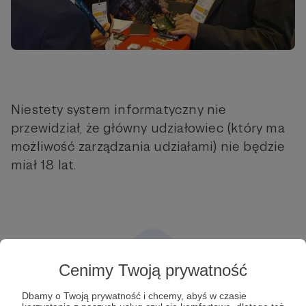
Niestety system informatyczny nie
przewidział, że główny udziałowiec (który ma
możliwość zarządzania udziałami) nie będzie
miał 18 lat.
Cenimy Twoją prywatność
Post dostępny tylko dla Patronów
Dbamy o Twoją prywatność i chcemy, abyś w czasie