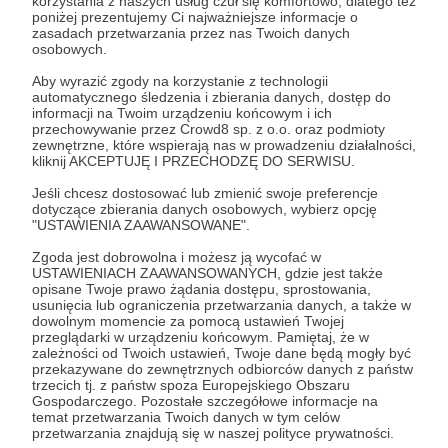
korzystania z naszych usług czuł się komfortowo, dlatego też
Aby zobaczyć ten materiał musisz być zalogowany
poniżej prezentujemy Ci najważniejsze informacje o
zasadach przetwarzania przez nas Twoich danych
osobowych.
Zostań Patronem
Aby wyrazić zgody na korzystanie z technologii
automatycznego śledzenia i zbierania danych, dostęp do
informacji na Twoim urządzeniu końcowym i ich
Zaloguj się
przechowywanie przez Crowd8 sp. z o.o. oraz podmioty
zewnętrzne, które wspierają nas w prowadzeniu działalności,
kliknij AKCEPTUJĘ I PRZECHODZĘ DO SERWISU.
Udostępnij
Jeśli chcesz dostosować lub zmienić swoje preferencje
dotyczące zbierania danych osobowych, wybierz opcję
"USTAWIENIA ZAAWANSOWANE".
Zgoda jest dobrowolna i możesz ją wycofać w
USTAWIENIACH ZAAWANSOWANYCH, gdzie jest także
opisane Twoje prawo żądania dostępu, sprostowania,
usunięcia lub ograniczenia przetwarzania danych, a także w
Kamil Wroński - nastoletni student
dowolnym momencie za pomocą ustawień Twojej
przeglądarki w urządzeniu końcowym. Pamiętaj, że w
zależności od Twoich ustawień, Twoje dane będą mogły być
Zobacz profil autora
przekazywane do zewnętrznych odbiorców danych z państw
trzecich tj. z państw spoza Europejskiego Obszaru
Gospodarczego. Pozostałe szczegółowe informacje na
temat przetwarzania Twoich danych w tym celów
przetwarzania znajdują się w naszej polityce prywatności.