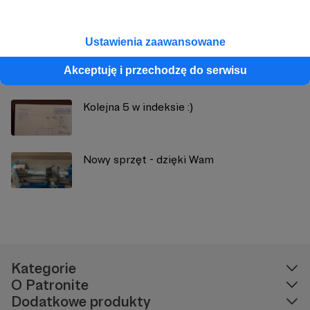
Zobacz również
Ustawienia zaawansowane
Dawno mnie nie było ..
Akceptuję i przechodzę do serwisu
Kolejna 5 w indeksie :)
Nowy sprzęt - dzięki Wam
Kategorie
O Patronite
Dodatkowe produkty