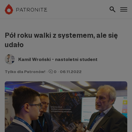
Pół roku walki z systemem, ale się
udało
Kamil Wroński - nastoletni student
Tylko dla Patronów!
·
0
·
06.11.2022