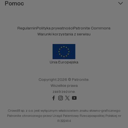
Pomoc
Regulamin
Polityka prywatności
Patronite Commons
Warunki korzystania z serwisu
Unia Europejska
Copyright 2026 © Patronite.
Wszelkie prawa
zastrzeżone.
Crowd8 sp. z o.o. jest wyłącznym właścicielem znaku słowno-graficznego
Patronite chronionego przez Urząd Patentowy Rzeczpospolitej Polskiej nr
R.322414