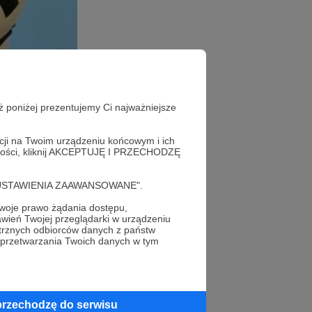
ż poniżej prezentujemy Ci najważniejsze
acji na Twoim urządzeniu końcowym i ich
no pytanie:
alności, kliknij AKCEPTUJĘ I PRZECHODZĘ
cję "USTAWIENIA ZAAWANSOWANE".
utu?
oje prawo żądania dostępu,
wień Twojej przeglądarki w urządzeniu
trznych odbiorców danych z państw
 przetwarzania Twoich danych w tym
iadomościach -
ess. A
fercie
przechodzę do serwisu