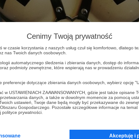
Cenimy Twoją prywatność
w czasie korzystania z naszych usług czuł się komfortowo, dlatego te
zez nas Twoich danych osobowych.
ologii automatycznego śledzenia i zbierania danych, dostęp do inform
ać, wystarczy odpowiedzieć na jed
 oraz podmioty zewnętrzne, które wspierają nas w prowadzeniu dział
oje preferencje dotyczące zbierania danych osobowych, wybierz op
at marzy Ci się w ofercie Instyt
ofać w USTAWIENIACH ZAAWANSOWANYCH, gdzie jest także opisane Tw
a przetwarzania danych, a także w dowolnym momencie za pomocą usta
 Twoich ustawień, Twoje dane będą mogły być przekazywane do zewnę
go Obszaru Gospodarczego. Pozostałe szczegółowe informacje na temat
szczajcie w komentarzach lub wysyłajcie w w
 polityce prywatności.
dpowiedź najbardziej nas poruszy, otrzyma harn
 szansę zobaczyć swój wymarzony warsztat w o
ansowane
Akceptuję i 
ę chyba nazywa win-win, no nie? ;)