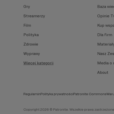
Gry
Baza wie
Streamerzy
Opinie 
Film
Kup wspa
Polityka
Dla firm
Zdrowie
Materiał
Wyprawy
Nasz Ze
Więcej kategorii
Media o 
About
Regulamin
Polityka prywatności
Patronite Commons
Waru
Copyright 2026 © Patronite. Wszelkie prawa zastrzeżone