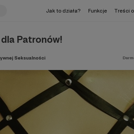
Jak to działa?
Funkcje
Treści 
dla Patronów!
tywnej Seksualności
Darm