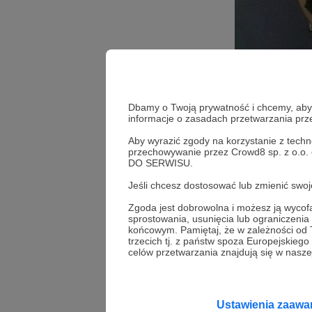
Dbamy o Twoją prywatność i chcemy, abyś 
informacje o zasadach przetwarzania pr
Aby wyrazić zgody na korzystanie z techn
Aby go wygr
przechowywanie przez Crowd8 sp. z o.o.
DO SERWISU.
Jeśli chcesz dostosować lub zmienić sw
Jaki warszt
Zgoda jest dobrowolna i możesz ją wyc
sprostowania, usunięcia lub ograniczeni
końcowym. Pamiętaj, że w zależności od
trzecich tj. z państw spoza Europejskie
Odpowiedzi umie
celów przetwarzania znajdują się w naszej
osoba, której o
pozostałe mają
Ustawienia zaaw
Instytutu! To si