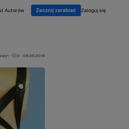
od Autorów
Zacznij zarabiać
Zaloguj się
owy!
·
0
·
08.05.2018