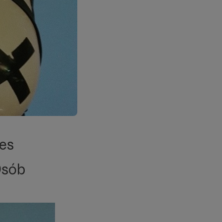
es
Osób