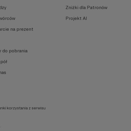
dzy
Zniżki dla Patronów
Twórców
Projekt AI
rcie na prezent
y do pobrania
spół
nas
nki korzystania z serwisu
.