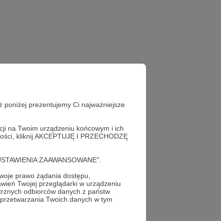
ż poniżej prezentujemy Ci najważniejsze
acji na Twoim urządzeniu końcowym i ich
alności, kliknij AKCEPTUJĘ I PRZECHODZĘ
cję "USTAWIENIA ZAAWANSOWANE".
oje prawo żądania dostępu,
wień Twojej przeglądarki w urządzeniu
trznych odbiorców danych z państw
 przetwarzania Twoich danych w tym
profil autora