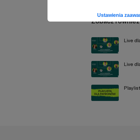
Ustawienia zaaw
Zobacz również
Live d
Live d
Playli