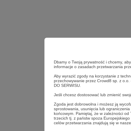
Dbamy o Twoją prywatność i chcemy, abyś 
informacje o zasadach przetwarzania pr
Aby wyrazić zgody na korzystanie z techn
post codzienny
Dzień
przechowywanie przez Crowd8 sp. z o.o.
DO SERWISU.
Udostępnij
Jeśli chcesz dostosować lub zmienić sw
Zgoda jest dobrowolna i możesz ją wyc
sprostowania, usunięcia lub ograniczeni
końcowym. Pamiętaj, że w zależności od
trzecich tj. z państw spoza Europejskie
Radio 
celów przetwarzania znajdują się w naszej