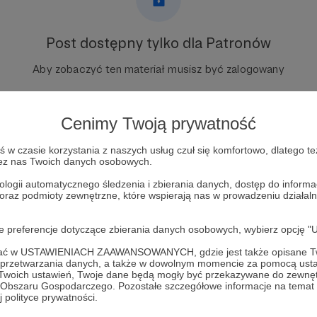
Post dostępny tylko dla Patronów
Aby zobaczyć ten materiał musisz być zalogowany
Zostań Patronem
Cenimy Twoją prywatność
Zaloguj się
w czasie korzystania z naszych usług czuł się komfortowo, dlatego te
zez nas Twoich danych osobowych.
ologii automatycznego śledzenia i zbierania danych, dostęp do inform
 radiowy
live dla Patronów
 oraz podmioty zewnętrzne, które wspierają nas w prowadzeniu dział
oje preferencje dotyczące zbierania danych osobowych, wybierz op
ofać w USTAWIENIACH ZAAWANSOWANYCH, gdzie jest także opisane Tw
a przetwarzania danych, a także w dowolnym momencie za pomocą usta
 Twoich ustawień, Twoje dane będą mogły być przekazywane do zewnę
go Obszaru Gospodarczego. Pozostałe szczegółowe informacje na temat
357
Zobacz 
 polityce prywatności.