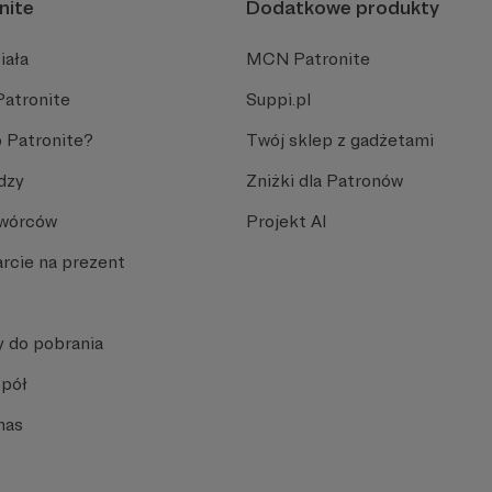
nite
Dodatkowe produkty
iała
MCN Patronite
Patronite
Suppi.pl
 Patronite?
Twój sklep z gadżetami
dzy
Zniżki dla Patronów
Twórców
Projekt AI
rcie na prezent
y do pobrania
spół
nas