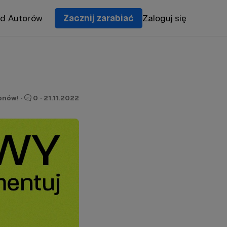
od Autorów
Zacznij zarabiać
Zaloguj się
ronów!
·
0
·
21.11.2022