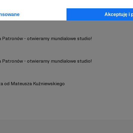
ansowane
Akceptuję i 
la Patronów - otwieramy mundialowe studio!
la Patronów - otwieramy mundialowe studio!
sta od Mateusza Kuźniewskiego