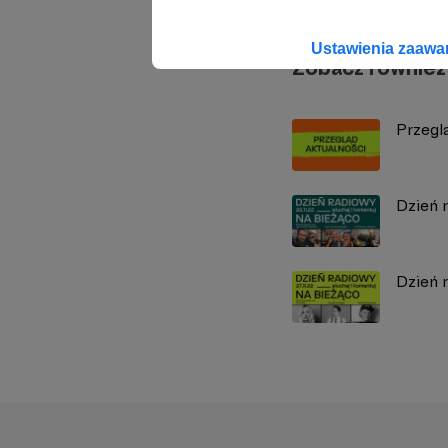
Ustawienia zaaw
Zobacz również
Przegl
Dzień 
Dzień 