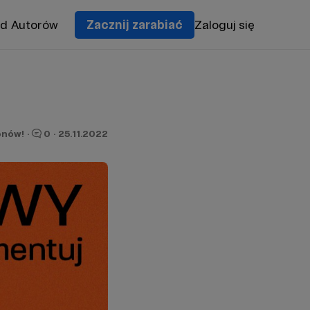
od Autorów
Zacznij zarabiać
Zaloguj się
onów!
·
0
·
25.11.2022