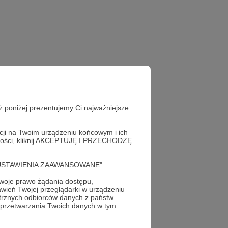
ż poniżej prezentujemy Ci najważniejsze
acji na Twoim urządzeniu końcowym i ich
alności, kliknij AKCEPTUJĘ I PRZECHODZĘ
cję "USTAWIENIA ZAAWANSOWANE".
oje prawo żądania dostępu,
wień Twojej przeglądarki w urządzeniu
trznych odbiorców danych z państw
 przetwarzania Twoich danych w tym
profil autora