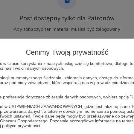
Post dostępny tylko dla Patronów
Aby zobaczyć ten materiał musisz być zalogowany
Zostań Patronem
Cenimy Twoją prywatność
Zaloguj się
w czasie korzystania z naszych usług czuł się komfortowo, dlatego te
zez nas Twoich danych osobowych.
ologii automatycznego śledzenia i zbierania danych, dostęp do inform
odzienny
 oraz podmioty zewnętrzne, które wspierają nas w prowadzeniu dział
oje preferencje dotyczące zbierania danych osobowych, wybierz op
ofać w USTAWIENIACH ZAAWANSOWANYCH, gdzie jest także opisane Tw
a przetwarzania danych, a także w dowolnym momencie za pomocą usta
 Twoich ustawień, Twoje dane będą mogły być przekazywane do zewnę
go Obszaru Gospodarczego. Pozostałe szczegółowe informacje na temat
357
Zobacz 
 polityce prywatności.