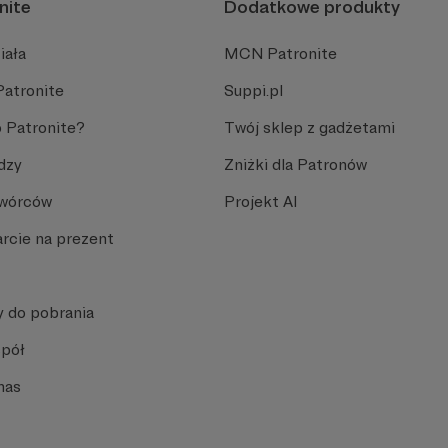
nite
Dodatkowe produkty
iała
MCN Patronite
Patronite
Suppi.pl
 Patronite?
Twój sklep z gadżetami
dzy
Zniżki dla Patronów
Twórców
Projekt AI
rcie na prezent
y do pobrania
spół
nas