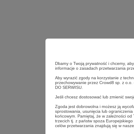
Dbamy o Twoją prywatność i chcemy, abyś 
informacje o zasadach przetwarzania pr
Aby wyrazić zgody na korzystanie z techn
Dzień radiowy
post c
przechowywanie przez Crowd8 sp. z o.o.
DO SERWISU.
Udostępnij
Jeśli chcesz dostosować lub zmienić sw
Zgoda jest dobrowolna i możesz ją wyc
sprostowania, usunięcia lub ograniczeni
końcowym. Pamiętaj, że w zależności od
trzecich tj. z państw spoza Europejskie
Radio 
celów przetwarzania znajdują się w naszej