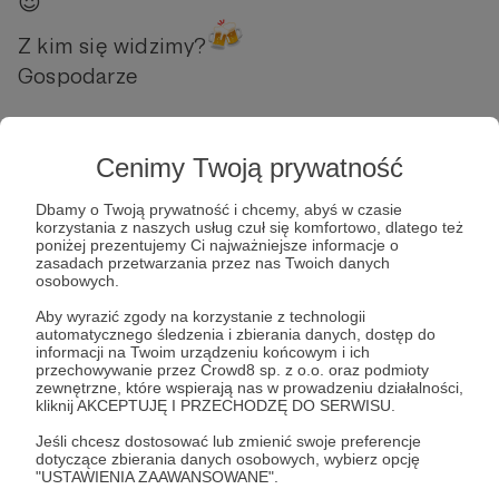
😍
Z kim się widzimy?
Gospodarze
Jak dołączyć? Zapraszamy na naszego
Cenimy Twoją prywatność
Discorda!
DISCORD
Dbamy o Twoją prywatność i chcemy, abyś w czasie
korzystania z naszych usług czuł się komfortowo, dlatego też
-
http://https://discord.gg/YEKsQ8Y
poniżej prezentujemy Ci najważniejsze informacje o
zasadach przetwarzania przez nas Twoich danych
osobowych.
Jesteśmy też na:
Aby wyrazić zgody na korzystanie z technologii
automatycznego śledzenia i zbierania danych, dostęp do
informacji na Twoim urządzeniu końcowym i ich
INSTAGRAM
- gospodarpg
przechowywanie przez Crowd8 sp. z o.o. oraz podmioty
zewnętrzne, które wspierają nas w prowadzeniu działalności,
kliknij AKCEPTUJĘ I PRZECHODZĘ DO SERWISU.
SPOTIFY
-
https://tiny.pl/r674j
Jeśli chcesz dostosować lub zmienić swoje preferencje
dotyczące zbierania danych osobowych, wybierz opcję
CzG
czwartek
czwartek z gospodarzem
Kamil
"USTAWIENIA ZAAWANSOWANE".