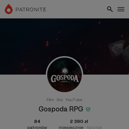
Film
Gry
YouTube
Gospoda RPG
84
2 390 zł
patronów
miesięcznie
łącznie