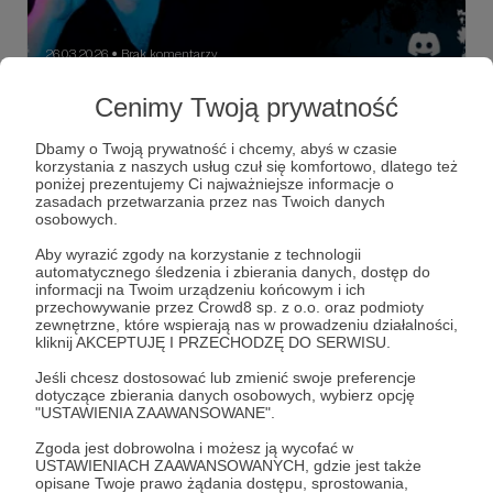
26.03.2026
Brak komentarzy
●
Cenimy Twoją prywatność
Czwartek z Gospodarzem - 26.03.2026
godz.19.00
Dbamy o Twoją prywatność i chcemy, abyś w czasie
W tym tygodniu czwartek z... Kamilem! ✨
korzystania z naszych usług czuł się komfortowo, dlatego też
poniżej prezentujemy Ci najważniejsze informacje o
CzG
czwartek
czwartek z gospodarzem
+1
zasadach przetwarzania przez nas Twoich danych
osobowych.
Aby wyrazić zgody na korzystanie z technologii
automatycznego śledzenia i zbierania danych, dostęp do
informacji na Twoim urządzeniu końcowym i ich
przechowywanie przez Crowd8 sp. z o.o. oraz podmioty
zewnętrzne, które wspierają nas w prowadzeniu działalności,
kliknij AKCEPTUJĘ I PRZECHODZĘ DO SERWISU.
Jeśli chcesz dostosować lub zmienić swoje preferencje
dotyczące zbierania danych osobowych, wybierz opcję
"USTAWIENIA ZAAWANSOWANE".
Zgoda jest dobrowolna i możesz ją wycofać w
USTAWIENIACH ZAAWANSOWANYCH, gdzie jest także
Dołącz do grona Patronów!
opisane Twoje prawo żądania dostępu, sprostowania,