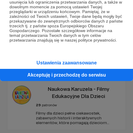
usunięcia lub ograniczenia przetwarzania danych, a także w
dowolnym momencie za pomocą ustawień Twojej
przeglądarki w urządzeniu końcowym. Pamiętaj, że w
Wesprzyj działalność Autora
Gospoda RPG
już teraz!
zależności od Twoich ustawień, Twoje dane będą mogły być
przekazywane do zewnętrznych odbiorców danych z państw
trzecich tj. z państw spoza Europejskiego Obszaru
Zostań Patronem
Gospodarczego. Pozostałe szczegółowe informacje na
temat przetwarzania Twoich danych w tym celów
przetwarzania znajdują się w naszej polityce prywatności.
Promowani autorzy
Ustawienia zaawansowane
Akceptuję i przechodzę do serwisu
Naukowa Karuzela - Filmy
Edukacyjne Dla Dzieci
29
patronów
Filmy dla dzieci pełne ciekawostek,
zabawnych historii i interaktywnych
elementów, które pomagają dzieciom
rozwijać ciekawość świata, umiejętności
logicznego myślenia oraz zdolności