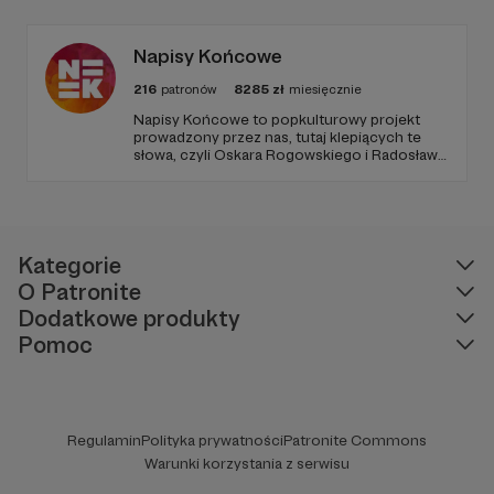
rozwiązywania problemów. W każdym
odcinku stawiamy na wartościową edukację
podaną w przystępny i angażujący sposób.
Napisy Końcowe
216
patronów
8285
zł
miesięcznie
Napisy Końcowe to popkulturowy projekt
prowadzony przez nas, tutaj klepiących te
słowa, czyli Oskara Rogowskiego i Radosława
Pisulę, na który składają się kanał Youtube
oraz podcastowe wersje materiałów na
rożnych platformach.
Kategorie
O Patronite
Dodatkowe produkty
Pomoc
Regulamin
Polityka prywatności
Patronite Commons
Warunki korzystania z serwisu