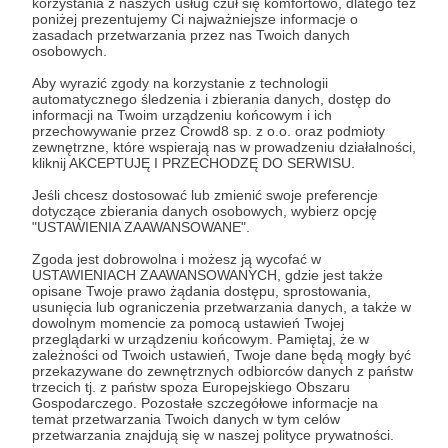
korzystania z naszych usług czuł się komfortowo, dlatego też
poniżej prezentujemy Ci najważniejsze informacje o
posłuchajcie
zasadach przetwarzania przez nas Twoich danych
osobowych.
Udostępnij
Aby wyrazić zgody na korzystanie z technologii
automatycznego śledzenia i zbierania danych, dostęp do
informacji na Twoim urządzeniu końcowym i ich
przechowywanie przez Crowd8 sp. z o.o. oraz podmioty
zewnętrzne, które wspierają nas w prowadzeniu działalności,
kliknij AKCEPTUJĘ I PRZECHODZĘ DO SERWISU.
Jeśli chcesz dostosować lub zmienić swoje preferencje
dotyczące zbierania danych osobowych, wybierz opcję
Pogłębiarka
"USTAWIENIA ZAAWANSOWANE".
Zgoda jest dobrowolna i możesz ją wycofać w
Zobacz profil autora
USTAWIENIACH ZAAWANSOWANYCH, gdzie jest także
opisane Twoje prawo żądania dostępu, sprostowania,
usunięcia lub ograniczenia przetwarzania danych, a także w
dowolnym momencie za pomocą ustawień Twojej
przeglądarki w urządzeniu końcowym. Pamiętaj, że w
zależności od Twoich ustawień, Twoje dane będą mogły być
Zobacz również
przekazywane do zewnętrznych odbiorców danych z państw
trzecich tj. z państw spoza Europejskiego Obszaru
Gospodarczego. Pozostałe szczegółowe informacje na
temat przetwarzania Twoich danych w tym celów
Sklep Pogłębiarki
przetwarzania znajdują się w naszej polityce prywatności.