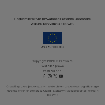
Regulamin
Polityka prywatności
Patronite Commons
Warunki korzystania z serwisu
Unia Europejska
Copyright 2026 © Patronite.
Wszelkie prawa
zastrzeżone.
Crowd8 sp. z o.o. jest wyłącznym właścicielem znaku słowno-graficznego
Patronite chronionego przez Urząd Patentowy Rzeczpospolitej Polskiej nr
R.322414