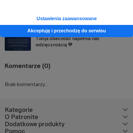
"Bóg kocha ciszę" zniżka dla patronów!
Ustawienia zaawansowane
Akceptuję i przechodzę do serwisu
Twoja obecność napełnia nas
wdzięcznością 💙
Komentarze (0)
Brak komentarzy...
Kategorie
O Patronite
Dodatkowe produkty
Pomoc