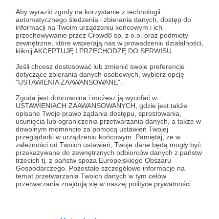
Zaloguj się
Aby wyrazić zgody na korzystanie z technologii
automatycznego śledzenia i zbierania danych, dostęp do
informacji na Twoim urządzeniu końcowym i ich
Udostępnij
przechowywanie przez Crowd8 sp. z o.o. oraz podmioty
zewnętrzne, które wspierają nas w prowadzeniu działalności,
kliknij AKCEPTUJĘ I PRZECHODZĘ DO SERWISU.
Jeśli chcesz dostosować lub zmienić swoje preferencje
dotyczące zbierania danych osobowych, wybierz opcję
"USTAWIENIA ZAAWANSOWANE".
Zgoda jest dobrowolna i możesz ją wycofać w
Klub Sympatyków Kolei we Wrocławiu
USTAWIENIACH ZAAWANSOWANYCH, gdzie jest także
opisane Twoje prawo żądania dostępu, sprostowania,
usunięcia lub ograniczenia przetwarzania danych, a także w
Zobacz profil autora
dowolnym momencie za pomocą ustawień Twojej
przeglądarki w urządzeniu końcowym. Pamiętaj, że w
zależności od Twoich ustawień, Twoje dane będą mogły być
przekazywane do zewnętrznych odbiorców danych z państw
trzecich tj. z państw spoza Europejskiego Obszaru
Gospodarczego. Pozostałe szczegółowe informacje na
Zobacz również
temat przetwarzania Twoich danych w tym celów
przetwarzania znajdują się w naszej polityce prywatności.
Pierwsze 'zakupy'