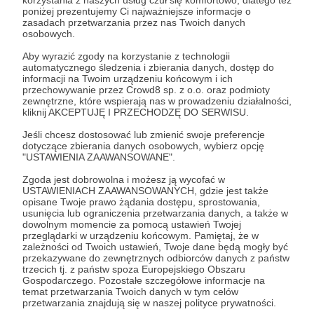
korzystania z naszych usług czuł się komfortowo, dlatego też
ZH
poniżej prezentujemy Ci najważniejsze informacje o
zasadach przetwarzania przez nas Twoich danych
osobowych.
Udostępnij
Aby wyrazić zgody na korzystanie z technologii
automatycznego śledzenia i zbierania danych, dostęp do
informacji na Twoim urządzeniu końcowym i ich
przechowywanie przez Crowd8 sp. z o.o. oraz podmioty
zewnętrzne, które wspierają nas w prowadzeniu działalności,
kliknij AKCEPTUJĘ I PRZECHODZĘ DO SERWISU.
Jeśli chcesz dostosować lub zmienić swoje preferencje
dotyczące zbierania danych osobowych, wybierz opcję
Zbigniew Hołdys
"USTAWIENIA ZAAWANSOWANE".
Zgoda jest dobrowolna i możesz ją wycofać w
Zobacz profil autora
USTAWIENIACH ZAAWANSOWANYCH, gdzie jest także
opisane Twoje prawo żądania dostępu, sprostowania,
usunięcia lub ograniczenia przetwarzania danych, a także w
dowolnym momencie za pomocą ustawień Twojej
przeglądarki w urządzeniu końcowym. Pamiętaj, że w
zależności od Twoich ustawień, Twoje dane będą mogły być
Zobacz również
przekazywane do zewnętrznych odbiorców danych z państw
trzecich tj. z państw spoza Europejskiego Obszaru
Gospodarczego. Pozostałe szczegółowe informacje na
temat przetwarzania Twoich danych w tym celów
Zeszytos 4
przetwarzania znajdują się w naszej polityce prywatności.