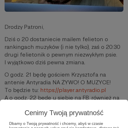
Drodzy Patroni,
Dziś o 20 dostaniecie mailem felieton o
rankingach muzyków (i nie tylko), zaś o 20:30
drugi felietonik o pewnym niezwykłym psie.
I wyjątkowo dziś pewna zmiana.
O godz. 21 będę gościem Krzysztofa na
antenie Antyradia NA ŻYWO! O MUZYCE!
To będzie tu:
https://player.antyradio.pl
A o godz. 22 będę u siebie na FB, również na
żywo (tradycyjnie)!
Cenimy Twoją prywatność
Miłej lektury i do usłyszenia i zobaczenia!
Dbamy o Twoją prywatność i chcemy, abyś w czasie