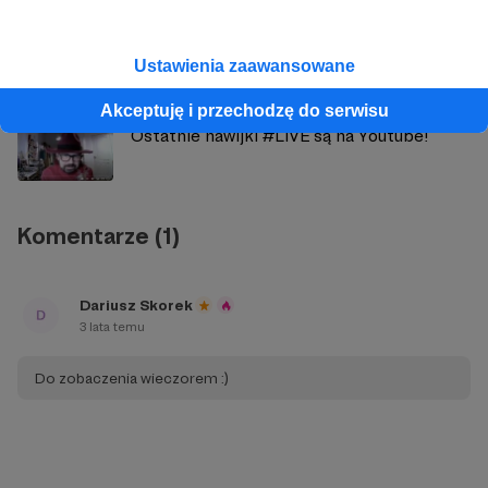
UWAGA! NADPROGRAMOWY LIVE
Ustawienia zaawansowane
DZISIAJ!
Akceptuję i przechodzę do serwisu
Ostatnie nawijki #LIVE są na Youtube!
Komentarze (1)
Dariusz Skorek
3 lata temu
Do zobaczenia wieczorem :)