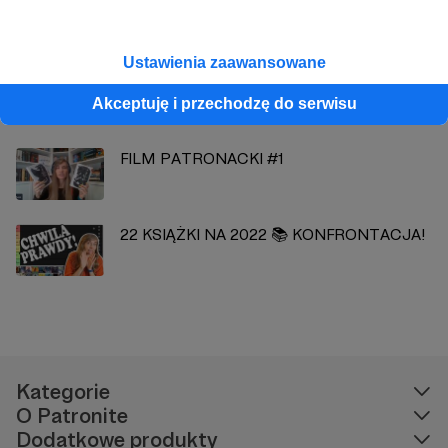
Zobacz również
Ustawienia zaawansowane
Pierwszy post i najnowszy film - wersja
testowa!
Akceptuję i przechodzę do serwisu
FILM PATRONACKI #1
22 KSIĄŻKI NA 2022 📚 KONFRONTACJA!
Kategorie
O Patronite
Dodatkowe produkty