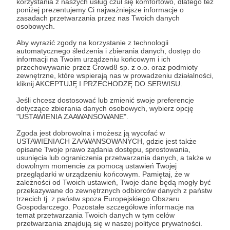
korzystania z naszych usług czuł się komfortowo, dlatego też
Zostań Patronem
poniżej prezentujemy Ci najważniejsze informacje o
zasadach przetwarzania przez nas Twoich danych
osobowych.
Zaloguj się
Aby wyrazić zgody na korzystanie z technologii
automatycznego śledzenia i zbierania danych, dostęp do
informacji na Twoim urządzeniu końcowym i ich
informacje organizacyjne
ważne
przechowywanie przez Crowd8 sp. z o.o. oraz podmioty
zewnętrzne, które wspierają nas w prowadzeniu działalności,
kliknij AKCEPTUJĘ I PRZECHODZĘ DO SERWISU.
Udostępnij
Jeśli chcesz dostosować lub zmienić swoje preferencje
dotyczące zbierania danych osobowych, wybierz opcję
"USTAWIENIA ZAAWANSOWANE".
Zgoda jest dobrowolna i możesz ją wycofać w
USTAWIENIACH ZAAWANSOWANYCH, gdzie jest także
opisane Twoje prawo żądania dostępu, sprostowania,
usunięcia lub ograniczenia przetwarzania danych, a także w
KSIĄŻKOWISKO
dowolnym momencie za pomocą ustawień Twojej
przeglądarki w urządzeniu końcowym. Pamiętaj, że w
zależności od Twoich ustawień, Twoje dane będą mogły być
Zobacz profil autora
przekazywane do zewnętrznych odbiorców danych z państw
trzecich tj. z państw spoza Europejskiego Obszaru
Gospodarczego. Pozostałe szczegółowe informacje na
temat przetwarzania Twoich danych w tym celów
przetwarzania znajdują się w naszej polityce prywatności.