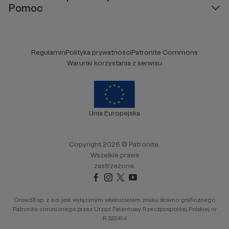
Pomoc
Regulamin
Polityka prywatności
Patronite Commons
Warunki korzystania z serwisu
Unia Europejska
Copyright 2026 © Patronite.
Wszelkie prawa
zastrzeżone.
Crowd8 sp. z o.o. jest wyłącznym właścicielem znaku słowno-graficznego
Patronite chronionego przez Urząd Patentowy Rzeczpospolitej Polskiej nr
R.322414