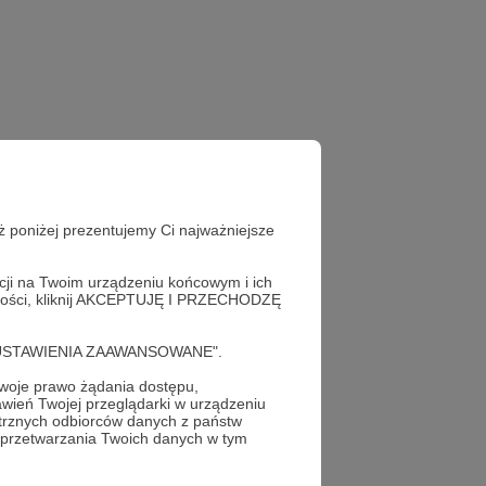
ż poniżej prezentujemy Ci najważniejsze
acji na Twoim urządzeniu końcowym i ich
alności, kliknij AKCEPTUJĘ I PRZECHODZĘ
cję "USTAWIENIA ZAAWANSOWANE".
oje prawo żądania dostępu,
wień Twojej przeglądarki w urządzeniu
trznych odbiorców danych z państw
 przetwarzania Twoich danych w tym
profil autora