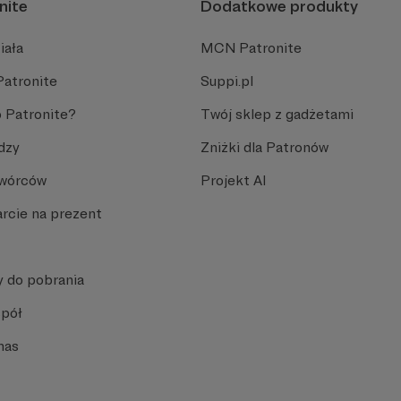
nite
Dodatkowe produkty
iała
MCN Patronite
Patronite
Suppi.pl
 Patronite?
Twój sklep z gadżetami
dzy
Zniżki dla Patronów
Twórców
Projekt AI
rcie na prezent
y do pobrania
spół
nas