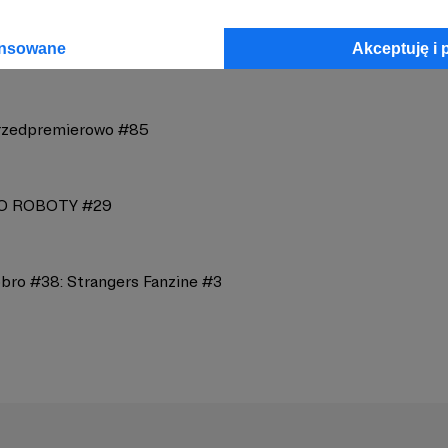
ansowane
Akceptuję i 
rzedpremierowo #85
DO ROBOTY #29
obro #38: Strangers Fanzine #3