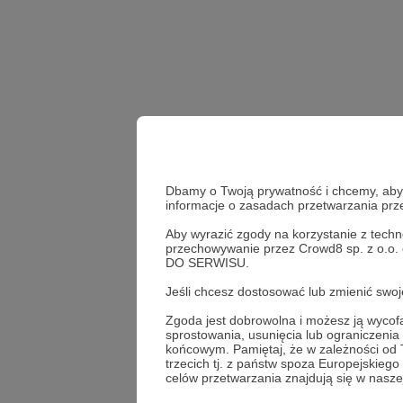
Dbamy o Twoją prywatność i chcemy, abyś 
informacje o zasadach przetwarzania pr
Aby wyrazić zgody na korzystanie z techn
diogo nogueira
ttrpg
przechowywanie przez Crowd8 sp. z o.o.
DO SERWISU.
Udostępnij
Jeśli chcesz dostosować lub zmienić sw
Zgoda jest dobrowolna i możesz ją wyc
sprostowania, usunięcia lub ograniczeni
końcowym. Pamiętaj, że w zależności od
trzecich tj. z państw spoza Europejskie
Łukasz
celów przetwarzania znajdują się w naszej