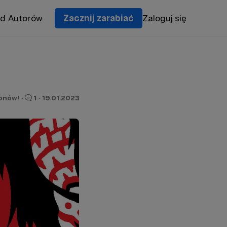
od Autorów
Zacznij zarabiać
Zaloguj się
ronów!
·
1
·
19.01.2023