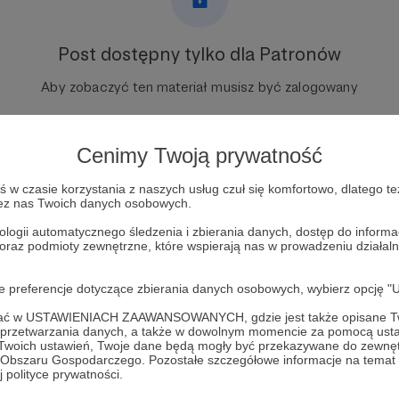
Post dostępny tylko dla Patronów
Aby zobaczyć ten materiał musisz być zalogowany
Zostań Patronem
Cenimy Twoją prywatność
Zaloguj się
w czasie korzystania z naszych usług czuł się komfortowo, dlatego te
zez nas Twoich danych osobowych.
ologii automatycznego śledzenia i zbierania danych, dostęp do inform
rpg
fire and fangs
ilustracja
okładka
 oraz podmioty zewnętrzne, które wspierają nas w prowadzeniu dział
oje preferencje dotyczące zbierania danych osobowych, wybierz op
ofać w USTAWIENIACH ZAAWANSOWANYCH, gdzie jest także opisane Tw
a przetwarzania danych, a także w dowolnym momencie za pomocą usta
 Twoich ustawień, Twoje dane będą mogły być przekazywane do zewnę
go Obszaru Gospodarczego. Pozostałe szczegółowe informacje na temat
 Kowalczuk
Zobacz 
 polityce prywatności.