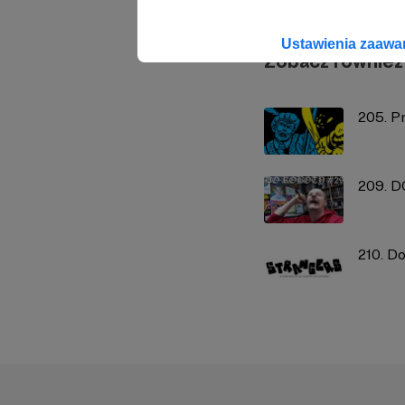
Ustawienia zaaw
Zobacz również
205. P
209. 
210. D