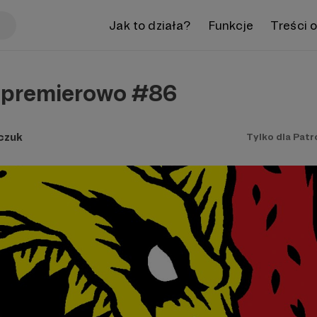
Jak to działa?
Funkcje
Treści 
dpremierowo #86
czuk
Tylko dla Pat