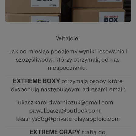
Witajcie!
Jak co miesiąc podajemy wyniki losowania i
szczęśliwców, którzy otrzymają od nas
niespodzianki.
EXTREME BOXY
otrzymają osoby, które
dysponują następującymi adresami email:
lukasz.karol.dworniczuk@gmail.com
pawel.basza@outlook.com
kkasnys39g@privaterelay.appleid.com
EXTREME CRAPY
trafią do: