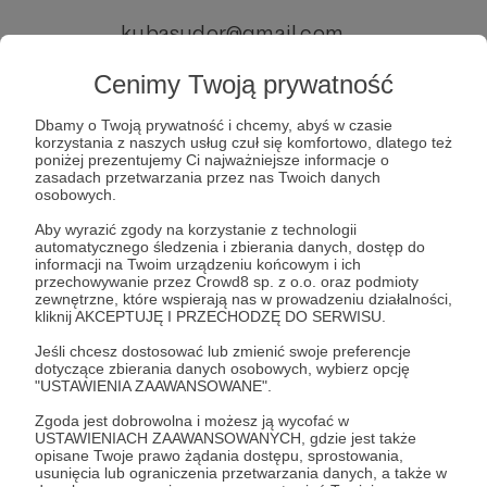
kubasudor@gmail.com
hubert01@gmail.com
Cenimy Twoją prywatność
lejek20@o2.pl
Dbamy o Twoją prywatność i chcemy, abyś w czasie
UWAGA
korzystania z naszych usług czuł się komfortowo, dlatego też
poniżej prezentujemy Ci najważniejsze informacje o
zasadach przetwarzania przez nas Twoich danych
Osoby, które chcą odebrać przesyłki w
osobowych.
paczkomacie, prosimy o email na hello@idea-
Aby wyrazić zgody na korzystanie z technologii
ahead.com z podaniem: imienia, nazwiska,
automatycznego śledzenia i zbierania danych, dostęp do
informacji na Twoim urządzeniu końcowym i ich
numeru paczkomatu, telefonu oraz adresu
przechowywanie przez Crowd8 sp. z o.o. oraz podmioty
zewnętrzne, które wspierają nas w prowadzeniu działalności,
email.
kliknij AKCEPTUJĘ I PRZECHODZĘ DO SERWISU.
Jeśli chcesz dostosować lub zmienić swoje preferencje
Udostępnij
dotyczące zbierania danych osobowych, wybierz opcję
"USTAWIENIA ZAAWANSOWANE".
Zgoda jest dobrowolna i możesz ją wycofać w
USTAWIENIACH ZAAWANSOWANYCH, gdzie jest także
opisane Twoje prawo żądania dostępu, sprostowania,
usunięcia lub ograniczenia przetwarzania danych, a także w