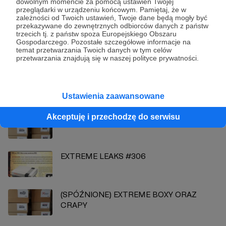
dowolnym momencie za pomocą ustawień Twojej
przeglądarki w urządzeniu końcowym. Pamiętaj, że w
PSX Extreme
zależności od Twoich ustawień, Twoje dane będą mogły być
przekazywane do zewnętrznych odbiorców danych z państw
trzecich tj. z państw spoza Europejskiego Obszaru
Zobacz profil autora
Gospodarczego. Pozostałe szczegółowe informacje na
temat przetwarzania Twoich danych w tym celów
przetwarzania znajdują się w naszej polityce prywatności.
Zobacz również
Ustawienia zaawansowane
Akceptuję i przechodzę do serwisu
LISTOPAD I NAGRODY DLA PATRONÓW
EXTREME LEAKS #306
(SPÓŹNIONE) EXTREME BOXY ORAZ
CRAPY