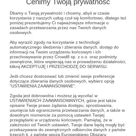
Cenimy Twoją prywatność
Post dostępny tylko dla Patronów
Dbamy o Twoją prywatność i chcemy, abyś w czasie
korzystania z naszych usług czuł się komfortowo, dlatego też
Aby zobaczyć ten materiał musisz być zalogowany
poniżej prezentujemy Ci najważniejsze informacje o
zasadach przetwarzania przez nas Twoich danych
osobowych.
Zostań Patronem
Aby wyrazić zgody na korzystanie z technologii
automatycznego śledzenia i zbierania danych, dostęp do
informacji na Twoim urządzeniu końcowym i ich
Zaloguj się
przechowywanie przez Crowd8 sp. z o.o. oraz podmioty
zewnętrzne, które wspierają nas w prowadzeniu działalności,
kliknij AKCEPTUJĘ I PRZECHODZĘ DO SERWISU.
live muzyczny
podsumowanie
Jeśli chcesz dostosować lub zmienić swoje preferencje
dotyczące zbierania danych osobowych, wybierz opcję
"USTAWIENIA ZAAWANSOWANE".
Udostępnij
Zgoda jest dobrowolna i możesz ją wycofać w
USTAWIENIACH ZAAWANSOWANYCH, gdzie jest także
opisane Twoje prawo żądania dostępu, sprostowania,
usunięcia lub ograniczenia przetwarzania danych, a także w
dowolnym momencie za pomocą ustawień Twojej
przeglądarki w urządzeniu końcowym. Pamiętaj, że w
zależności od Twoich ustawień, Twoje dane będą mogły być
przekazywane do zewnętrznych odbiorców danych z państw
Radio 357
trzecich tj. z państw spoza Europejskiego Obszaru