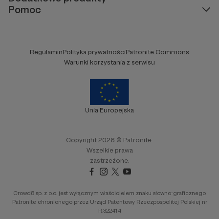
Pomoc
Regulamin
Polityka prywatności
Patronite Commons
Warunki korzystania z serwisu
Unia Europejska
Copyright 2026 © Patronite.
Wszelkie prawa
zastrzeżone.
Crowd8 sp. z o.o. jest wyłącznym właścicielem znaku słowno-graficznego
Patronite chronionego przez Urząd Patentowy Rzeczpospolitej Polskiej nr
R.322414