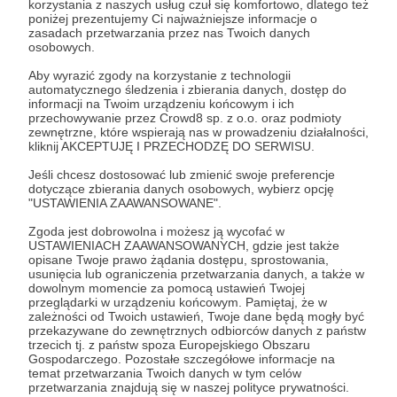
korzystania z naszych usług czuł się komfortowo, dlatego też
poniżej prezentujemy Ci najważniejsze informacje o
Zaloguj się
zasadach przetwarzania przez nas Twoich danych
osobowych.
Aby wyrazić zgody na korzystanie z technologii
filmy historyczne
podróż
podróże
historia
automatycznego śledzenia i zbierania danych, dostęp do
informacji na Twoim urządzeniu końcowym i ich
historyczny top
przechowywanie przez Crowd8 sp. z o.o. oraz podmioty
zewnętrzne, które wspierają nas w prowadzeniu działalności,
kliknij AKCEPTUJĘ I PRZECHODZĘ DO SERWISU.
Udostępnij
Jeśli chcesz dostosować lub zmienić swoje preferencje
dotyczące zbierania danych osobowych, wybierz opcję
"USTAWIENIA ZAAWANSOWANE".
Zgoda jest dobrowolna i możesz ją wycofać w
USTAWIENIACH ZAAWANSOWANYCH, gdzie jest także
opisane Twoje prawo żądania dostępu, sprostowania,
usunięcia lub ograniczenia przetwarzania danych, a także w
Historyczny Top
dowolnym momencie za pomocą ustawień Twojej
przeglądarki w urządzeniu końcowym. Pamiętaj, że w
zależności od Twoich ustawień, Twoje dane będą mogły być
przekazywane do zewnętrznych odbiorców danych z państw
Zobacz profil autora
trzecich tj. z państw spoza Europejskiego Obszaru
Gospodarczego. Pozostałe szczegółowe informacje na
temat przetwarzania Twoich danych w tym celów
przetwarzania znajdują się w naszej polityce prywatności.