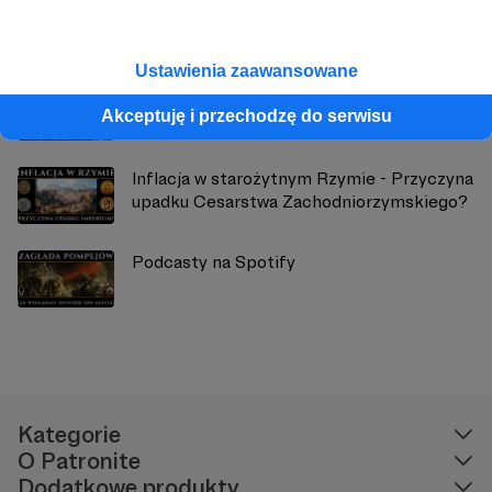
Zobacz również
Ustawienia zaawansowane
Czy Mieszko I płacił trybut cesarzowi
Akceptuję i przechodzę do serwisu
Ottonowi I? Czy był jego wasalem?
Inflacja w starożytnym Rzymie - Przyczyna
upadku Cesarstwa Zachodniorzymskiego?
Podcasty na Spotify
Kategorie
O Patronite
Dodatkowe produkty