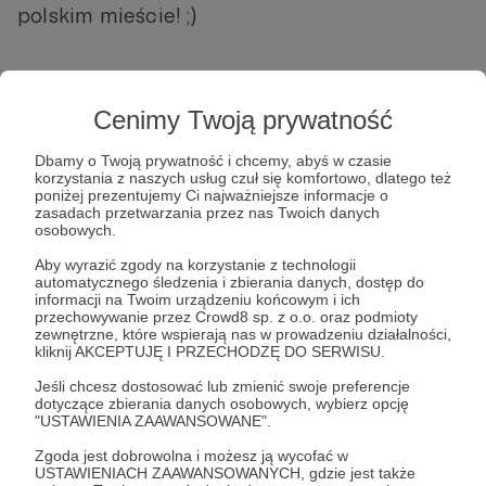
polskim mieście! ;)
Cenimy Twoją prywatność
Dbamy o Twoją prywatność i chcemy, abyś w czasie
korzystania z naszych usług czuł się komfortowo, dlatego też
poniżej prezentujemy Ci najważniejsze informacje o
zasadach przetwarzania przez nas Twoich danych
Post dostępny tylko dla Patronów
osobowych.
Aby zobaczyć ten materiał musisz być zalogowany
Aby wyrazić zgody na korzystanie z technologii
automatycznego śledzenia i zbierania danych, dostęp do
informacji na Twoim urządzeniu końcowym i ich
przechowywanie przez Crowd8 sp. z o.o. oraz podmioty
Zostań Patronem
zewnętrzne, które wspierają nas w prowadzeniu działalności,
kliknij AKCEPTUJĘ I PRZECHODZĘ DO SERWISU.
Zaloguj się
Jeśli chcesz dostosować lub zmienić swoje preferencje
dotyczące zbierania danych osobowych, wybierz opcję
"USTAWIENIA ZAAWANSOWANE".
bilety
Błażej Król
tylko dla Patronów
Zgoda jest dobrowolna i możesz ją wycofać w
USTAWIENIACH ZAAWANSOWANYCH, gdzie jest także
W każdym (polskim) mieście
live