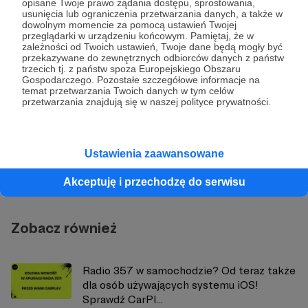
opisane Twoje prawo żądania dostępu, sprostowania,
usunięcia lub ograniczenia przetwarzania danych, a także w
dowolnym momencie za pomocą ustawień Twojej
Udostępnij
przeglądarki w urządzeniu końcowym. Pamiętaj, że w
zależności od Twoich ustawień, Twoje dane będą mogły być
przekazywane do zewnętrznych odbiorców danych z państw
trzecich tj. z państw spoza Europejskiego Obszaru
Gospodarczego. Pozostałe szczegółowe informacje na
temat przetwarzania Twoich danych w tym celów
przetwarzania znajdują się w naszej polityce prywatności.
Radio 357
Ustawienia zaawansowane
Zobacz profil autora
Akceptuję i przechodzę do serwisu
Zobacz również
Radio 357 w samochodzie? Od teraz także
dla osób używających systemu iOS!
Sprawdź CarPl...