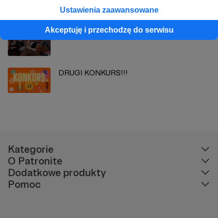
Ustawienia zaawansowane
Akceptuję i przechodzę do serwisu
ZDJĘCIA ZZA KULISOWE
DRUGI KONKURS!!!
Kategorie
O Patronite
Dodatkowe produkty
Pomoc