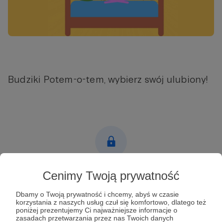
Budziki Potem-o-tem, wybierz swój ulubiony!
Post dostępny tylko dla Patronów
Cenimy Twoją prywatność
Aby zobaczyć ten materiał musisz być zalogowany
Dbamy o Twoją prywatność i chcemy, abyś w czasie
korzystania z naszych usług czuł się komfortowo, dlatego też
poniżej prezentujemy Ci najważniejsze informacje o
zasadach przetwarzania przez nas Twoich danych
Zostań Patronem