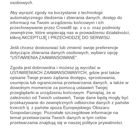
osobowych.
Zaloguj się
Aby wyrazić zgody na korzystanie z technologii
automatycznego śledzenia i zbierania danych, dostęp do
informacji na Twoim urządzeniu końcowym i ich
przechowywanie przez Crowd8 sp. z o.o. oraz podmioty
Udostępnij
zewnętrzne, które wspierają nas w prowadzeniu działalności,
kliknij AKCEPTUJĘ I PRZECHODZĘ DO SERWISU.
Jeśli chcesz dostosować lub zmienić swoje preferencje
dotyczące zbierania danych osobowych, wybierz opcję
"USTAWIENIA ZAAWANSOWANE".
Zgoda jest dobrowolna i możesz ją wycofać w
USTAWIENIACH ZAAWANSOWANYCH, gdzie jest także
Potem-o-tem
opisane Twoje prawo żądania dostępu, sprostowania,
usunięcia lub ograniczenia przetwarzania danych, a także w
dowolnym momencie za pomocą ustawień Twojej
Zobacz profil autora
przeglądarki w urządzeniu końcowym. Pamiętaj, że w
zależności od Twoich ustawień, Twoje dane będą mogły być
przekazywane do zewnętrznych odbiorców danych z państw
trzecich tj. z państw spoza Europejskiego Obszaru
Gospodarczego. Pozostałe szczegółowe informacje na
temat przetwarzania Twoich danych w tym celów
Zobacz również
przetwarzania znajdują się w naszej polityce prywatności.
SPEKTAKLOWE SYMFONIE