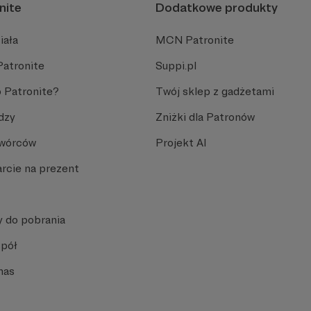
nite
Dodatkowe produkty
iała
MCN Patronite
Patronite
Suppi.pl
 Patronite?
Twój sklep z gadżetami
dzy
Zniżki dla Patronów
Twórców
Projekt AI
rcie na prezent
y do pobrania
spół
nas