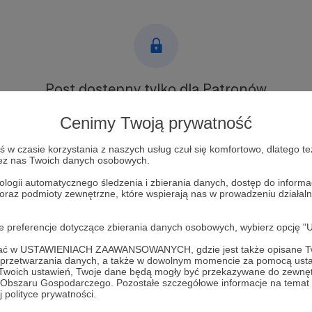
Post dostępny tylko dla Patronów
Aby zobaczyć ten materiał musisz być zalogowany
Cenimy Twoją prywatność
w czasie korzystania z naszych usług czuł się komfortowo, dlatego te
Zostań Patronem
zez nas Twoich danych osobowych.
ologii automatycznego śledzenia i zbierania danych, dostęp do inform
Zaloguj się
 oraz podmioty zewnętrzne, które wspierają nas w prowadzeniu dział
oje preferencje dotyczące zbierania danych osobowych, wybierz op
ofać w USTAWIENIACH ZAAWANSOWANYCH, gdzie jest także opisane Tw
a przetwarzania danych, a także w dowolnym momencie za pomocą usta
 Twoich ustawień, Twoje dane będą mogły być przekazywane do zewnę
go Obszaru Gospodarczego. Pozostałe szczegółowe informacje na temat
Kamila Maćkowiaka
Zobacz 
 polityce prywatności.