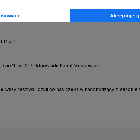
ansowane
Akceptuję i 
t Diva"
ędzie "Diva 2"? Odpowiada Kamil Maćkowiak
ierwszy festiwal, czyli co nas czeka w nadchodzącym sezonie