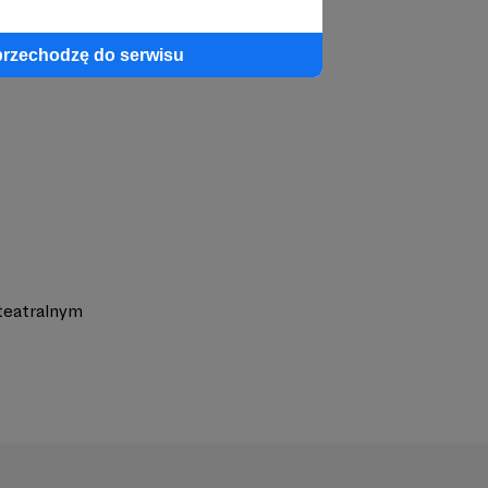
przechodzę do serwisu
 teatralnym