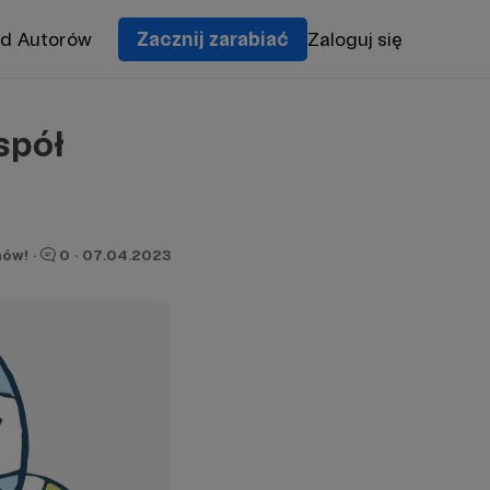
od Autorów
Zacznij zarabiać
Zaloguj się
spół
nów!
·
0
·
07.04.2023