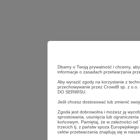
Dbamy o Twoją prywatność i chcemy, abyś 
informacje o zasadach przetwarzania pr
Aby wyrazić zgody na korzystanie z techn
przechowywanie przez Crowd8 sp. z o.o.
DO SERWISU.
Udostępnij
Jeśli chcesz dostosować lub zmienić sw
Zgoda jest dobrowolna i możesz ją wyc
sprostowania, usunięcia lub ograniczeni
końcowym. Pamiętaj, że w zależności od
trzecich tj. z państw spoza Europejskie
Teatr 
celów przetwarzania znajdują się w naszej