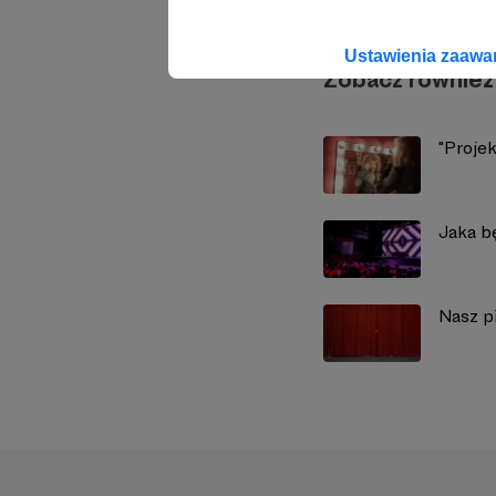
Ustawienia zaaw
Zobacz również
"Projek
Jaka b
Nasz p