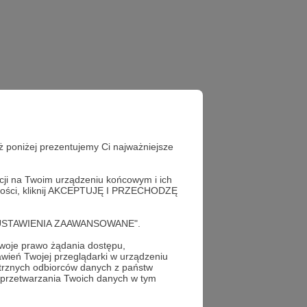
ż poniżej prezentujemy Ci najważniejsze
acji na Twoim urządzeniu końcowym i ich
alności, kliknij AKCEPTUJĘ I PRZECHODZĘ
cję "USTAWIENIA ZAAWANSOWANE".
oje prawo żądania dostępu,
wień Twojej przeglądarki w urządzeniu
trznych odbiorców danych z państw
 przetwarzania Twoich danych w tym
profil autora