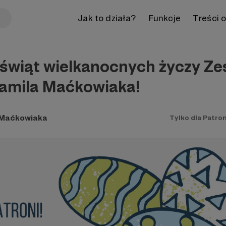
Jak to działa?
Funkcje
Treści 
świąt wielkanocnych życzy Ze
Kamila Maćkowiaka!
 Maćkowiaka
Tylko dla Patro