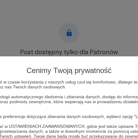
Post dostępny tylko dla Patronów
Aby zobaczyć ten materiał musisz być zalogowany
Cenimy Twoją prywatność
Zostań Patronem
w czasie korzystania z naszych usług czuł się komfortowo, dlatego te
zez nas Twoich danych osobowych.
Zaloguj się
ologii automatycznego śledzenia i zbierania danych, dostęp do inform
 oraz podmioty zewnętrzne, które wspierają nas w prowadzeniu dział
 radiowy
oje preferencje dotyczące zbierania danych osobowych, wybierz op
ofać w USTAWIENIACH ZAAWANSOWANYCH, gdzie jest także opisane Tw
a przetwarzania danych, a także w dowolnym momencie za pomocą usta
 Twoich ustawień, Twoje dane będą mogły być przekazywane do zewnę