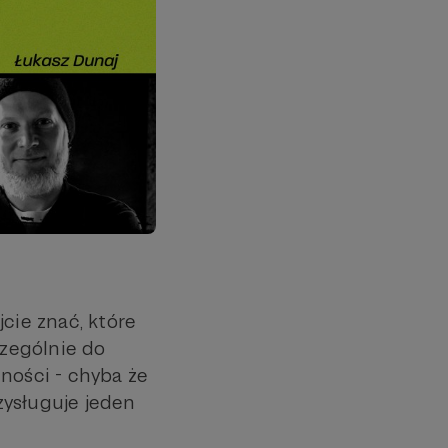
cie znać, które
zególnie do
ości - chyba że
zysługuje jeden