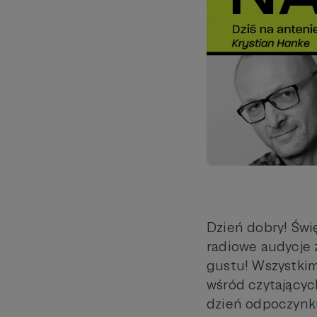
Dzień dobry! Świę
radiowe audycje 
gustu! Wszystki
wśród czytającyc
dzień odpoczynku 