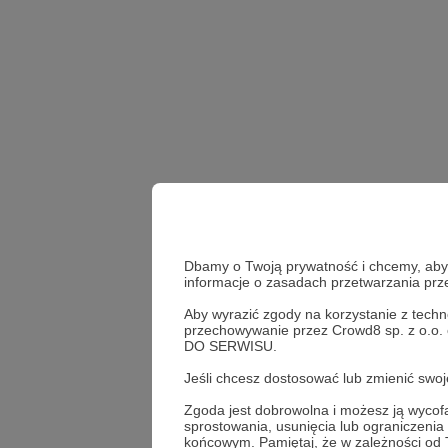
Dbamy o Twoją prywatność i chcemy, abyś 
informacje o zasadach przetwarzania pr
Aby wyrazić zgody na korzystanie z techn
przechowywanie przez Crowd8 sp. z o.o.
DO SERWISU.
post codzienny
Dzień
Jeśli chcesz dostosować lub zmienić sw
Zgoda jest dobrowolna i możesz ją wyc
sprostowania, usunięcia lub ograniczeni
Udostępnij
końcowym. Pamiętaj, że w zależności od