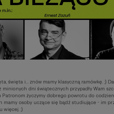
ta, święta i… znów mamy klasyczną ramówkę. ;) Daj
z minionych dni świątecznych przypadły Wam szc
m Patronom życzymy dobrego powrotu do codzienn
h mamy osoby uczące się bądź studiujące - im pr
więcej. ;)