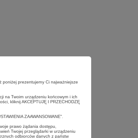
ż poniżej prezentujemy Ci najważniejsze
acji na Twoim urządzeniu końcowym i ich
alności, kliknij AKCEPTUJĘ I PRZECHODZĘ
cję "USTAWIENIA ZAAWANSOWANE".
oje prawo żądania dostępu,
wień Twojej przeglądarki w urządzeniu
trznych odbiorców danych z państw