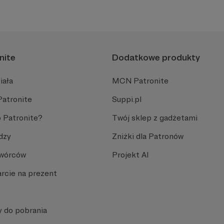
nite
Dodatkowe produkty
iała
MCN Patronite
Patronite
Suppi.pl
 Patronite?
Twój sklep z gadżetami
dzy
Zniżki dla Patronów
Twórców
Projekt AI
rcie na prezent
y do pobrania