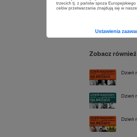
trzecich tj. z państw spoza Europejskie
celów przetwarzania znajdują się w naszej
Radio 
Ustawienia zaaw
Zobacz również
Dzień 
Dzień r
Dzień r