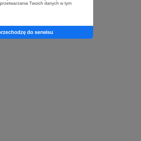
 przetwarzania Twoich danych w tym
profil autora
przechodzę do serwisu