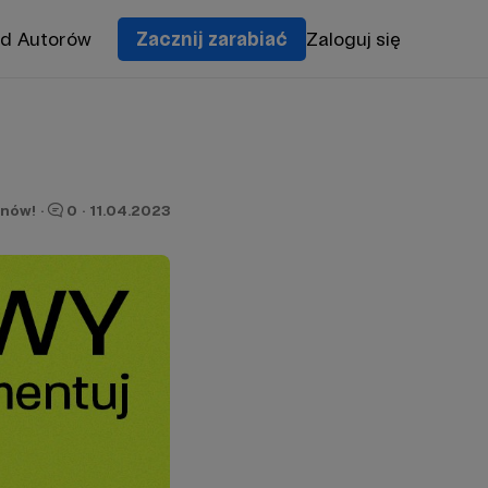
od Autorów
Zacznij zarabiać
Zaloguj się
onów!
·
0
·
11.04.2023