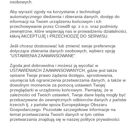
osobowych.
Zaloguj się
Aby wyrazić zgody na korzystanie z technologii
automatycznego śledzenia i zbierania danych, dostęp do
informacji na Twoim urządzeniu końcowym i ich
przechowywanie przez Crowd8 sp. z o.o. oraz podmioty
Udostępnij
zewnętrzne, które wspierają nas w prowadzeniu działalności,
kliknij AKCEPTUJĘ I PRZECHODZĘ DO SERWISU.
Jeśli chcesz dostosować lub zmienić swoje preferencje
dotyczące zbierania danych osobowych, wybierz opcję
"USTAWIENIA ZAAWANSOWANE".
Zgoda jest dobrowolna i możesz ją wycofać w
Miłozwierz
USTAWIENIACH ZAAWANSOWANYCH, gdzie jest także
opisane Twoje prawo żądania dostępu, sprostowania,
usunięcia lub ograniczenia przetwarzania danych, a także w
dowolnym momencie za pomocą ustawień Twojej
Zobacz profil autora
przeglądarki w urządzeniu końcowym. Pamiętaj, że w
zależności od Twoich ustawień, Twoje dane będą mogły być
przekazywane do zewnętrznych odbiorców danych z państw
trzecich tj. z państw spoza Europejskiego Obszaru
Gospodarczego. Pozostałe szczegółowe informacje na
temat przetwarzania Twoich danych w tym celów
Zobacz również
przetwarzania znajdują się w naszej polityce prywatności.
Kartka z pamiętnika - O przyjemnościach i