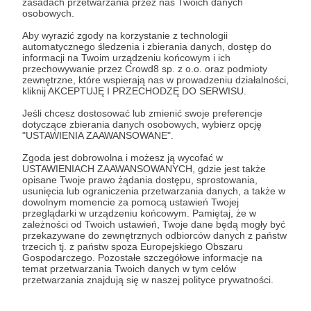
zasadach przetwarzania przez nas Twoich danych
Zostań Patronem
osobowych.
Aby wyrazić zgody na korzystanie z technologii
Zaloguj się
automatycznego śledzenia i zbierania danych, dostęp do
informacji na Twoim urządzeniu końcowym i ich
przechowywanie przez Crowd8 sp. z o.o. oraz podmioty
zewnętrzne, które wspierają nas w prowadzeniu działalności,
Udostępnij
kliknij AKCEPTUJĘ I PRZECHODZĘ DO SERWISU.
Jeśli chcesz dostosować lub zmienić swoje preferencje
dotyczące zbierania danych osobowych, wybierz opcję
"USTAWIENIA ZAAWANSOWANE".
Zgoda jest dobrowolna i możesz ją wycofać w
USTAWIENIACH ZAAWANSOWANYCH, gdzie jest także
Szewczyk Travel (Natalia i Łukasz)
opisane Twoje prawo żądania dostępu, sprostowania,
usunięcia lub ograniczenia przetwarzania danych, a także w
dowolnym momencie za pomocą ustawień Twojej
Zobacz profil autora
przeglądarki w urządzeniu końcowym. Pamiętaj, że w
zależności od Twoich ustawień, Twoje dane będą mogły być
przekazywane do zewnętrznych odbiorców danych z państw
trzecich tj. z państw spoza Europejskiego Obszaru
Gospodarczego. Pozostałe szczegółowe informacje na
temat przetwarzania Twoich danych w tym celów
Zobacz również
przetwarzania znajdują się w naszej polityce prywatności.