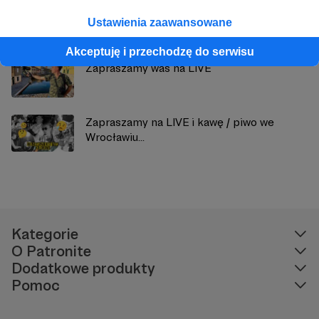
Kolejne plany się potwierdzają...
Ustawienia zaawansowane
Akceptuję i przechodzę do serwisu
Zapraszamy was na LIVE
Zapraszamy na LIVE i kawę / piwo we
Wrocławiu...
Kategorie
O Patronite
Dodatkowe produkty
Pomoc