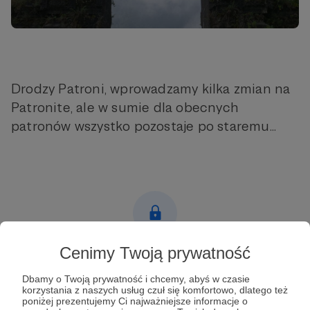
Drodzy Patroni, wprowadzamy kilka zmian na
Patronite, ale w sumie dla obecnych
patronów wszystko pozostaje po staremu...
Cenimy Twoją prywatność
Post dostępny tylko dla Patronów
Dbamy o Twoją prywatność i chcemy, abyś w czasie
Aby zobaczyć ten materiał musisz być zalogowany
korzystania z naszych usług czuł się komfortowo, dlatego też
poniżej prezentujemy Ci najważniejsze informacje o