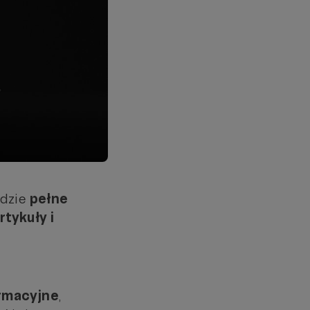
ędzie
pełne
rtykuły i
ormacyjne
,