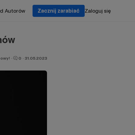
od Autorów
Zacznij zarabiać
Zaloguj się
onów
owy!
·
0
·
31.05.2023