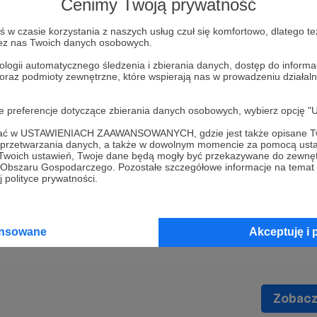
Cenimy Twoją prywatność
zentacji treści na stronie głównej, co umożliwi n
 kategorii dotarcie do swoich odbiorców, nie zni
w czasie korzystania z naszych usług czuł się komfortowo, dlatego te

zez nas Twoich danych osobowych.
ologii automatycznego śledzenia i zbierania danych, dostęp do inform
 oraz podmioty zewnętrzne, które wspierają nas w prowadzeniu dział
a główna
zostanie dobrze przyjęta przez Was, w p
oje preferencje dotyczące zbierania danych osobowych, wybierz op
i wprowadzić możliwość
całkowitej jej personaliz
ofać w USTAWIENIACH ZAAWANSOWANYCH, gdzie jest także opisane Tw
ie kategorie oraz społeczności chcecie wyświetla
a przetwarzania danych, a także w dowolnym momencie za pomocą usta
 Twoich ustawień, Twoje dane będą mogły być przekazywane do zewnę
głównej, dostosowując ją do Waszych zainteresowa
go Obszaru Gospodarczego. Pozostałe szczegółowe informacje na temat
 polityce prywatności.
ansowane
Akceptuję i 
Zobacz 