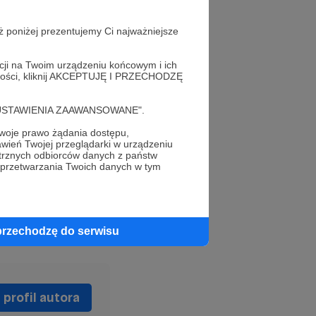
ajlepszym
kając wśród
ż poniżej prezentujemy Ci najważniejsze
acji na Twoim urządzeniu końcowym i ich
alności, kliknij AKCEPTUJĘ I PRZECHODZĘ
rzyszłości
cję "USTAWIENIA ZAAWANSOWANE".
acji.
Będziecie
oje prawo żądania dostępu,
ć na swojej
wień Twojej przeglądarki w urządzeniu
trznych odbiorców danych z państw
ń. 🙃
 przetwarzania Twoich danych w tym
przechodzę do serwisu
profil autora