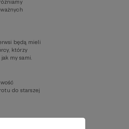
yróżniamy
o ważnych
ierwsi będą mieli
rcy, którzy
, jak my sami.
liwość
rotu do starszej
. Zmienia się