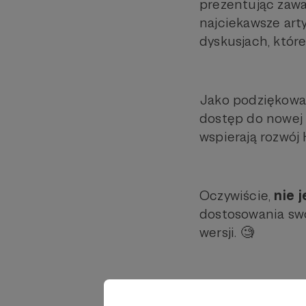
prezentując zawa
najciekawsze art
dyskusjach, które
Jako podziękowa
dostęp do nowej 
wspierają rozwój 
Oczywiście,
nie 
dostosowania swoj
wersji. 🧐
Chcielibyśmy pod