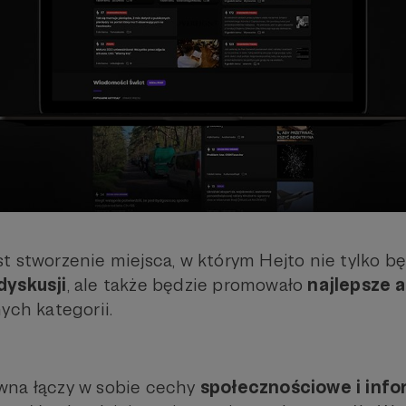
t stworzenie miejsca, w którym Hejto nie tylko b
dyskusji
, ale także będzie promowało
najlepsze a
ych kategorii.
wna łączy w sobie cechy
społecznościowe i inf