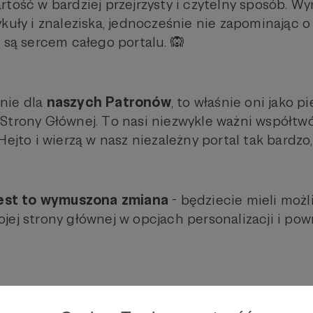
rtość w bardziej przejrzysty i czytelny sposób. W
ykuły i znaleziska, jednocześnie nie zapominając 
 są sercem całego portalu. 🙉
nie dla
naszych Patronów
, to właśnie oni jako p
Strony Głównej. To nasi niezwykle ważni współtwó
Hejto i wierzą w nasz niezależny portal tak bardzo
jest to wymuszona zmiana
- będziecie mieli moż
ej strony głównej w opcjach personalizacji i pow
kreślić, że
funkcje Hejto pozostają takie same