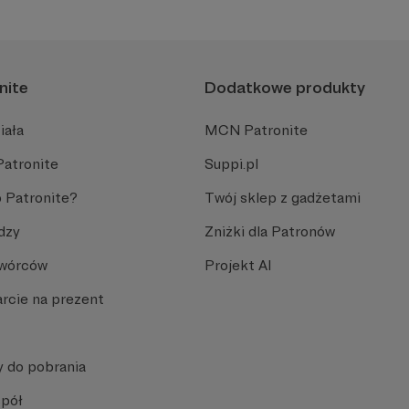
nite
Dodatkowe produkty
iała
MCN Patronite
Patronite
Suppi.pl
 Patronite?
Twój sklep z gadżetami
dzy
Zniżki dla Patronów
Twórców
Projekt AI
rcie na prezent
y do pobrania
spół