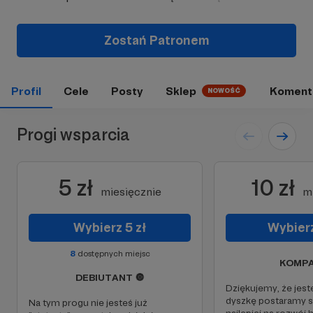
Zostań Patronem
Profil
Cele
Posty
Sklep
Koment
NOWOŚĆ
Progi wsparcia
5 zł
10 zł
miesięcznie
m
Wybierz 5 zł
Wybierz
8
dostępnych miejsc
KOMPA
DEBIUTANT 🔘
Dziękujemy, że jest
dyszkę postaramy s
Na tym progu nie jesteś już