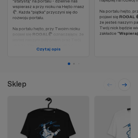
najlepiej na rozwój h
"statystą" na portalu - dzielnie nas
wspierasz a przy nicku na Hejto masz
Na portalu hejto, p
🥐. Każda "piątka" przyczyni się do
pojawi się
ROGAL 
rozwoju portalu.
że jesteś naszym p
Twój nick będzie wid
Na portalu hejto, przy Twoim nicku
zakładce
“Wspiera
pojawi się
ROGAL🥐
oznaczający, że
jesteś naszym patronem oraz Twój
nick będzie widniał w specjalnej
Czytaj opis
zakładce
“Wspierający”
na hejto.pl
Sklep