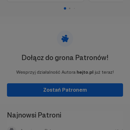
tego, że reklamy na portalach bardzo utrudniają
przeglądanie treści. Nie chcemy iść tą drogą.
Na tą chwilę pracujemy nad
aplikacją mobilną
oraz skupiamy się na optymalizacji niektórych
rozwiązań. Zadań jest naprawdę sporo, a ciągle
pojawiają się nowe pomysły. Programując tylko
wieczorami oraz w dni wolne od konwencjonalnej
pracy szansa na wprowadzenie wszystkich
ciekawych rozwiązań drastycznie maleje.
Dołącz do grona Patronów!
Dlatego
zwracamy się z prośbą do Was
- każda
cegiełka będzie dla nas motywacją do działania!
Wesprzyj działalność Autora
hejto.pl
już teraz!
Razem możemy więcej!
Zostań Patronem
Najnowsi Patroni