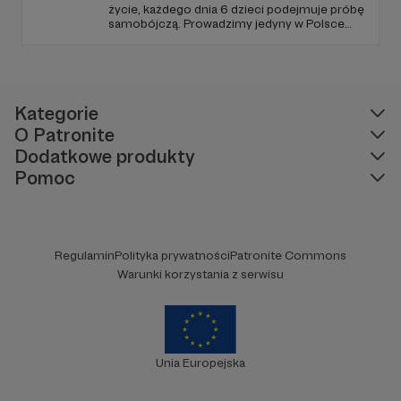
życie, każdego dnia 6 dzieci podejmuje próbę
samobójczą. Prowadzimy jedyny w Polsce
serwis, gdzie udzielana jest bezpłatnie i
anonimowo pomoc online dla osób w
kryzysie samobójczym, po próbie
samobójczej, w żałobie i dla osób, które chcą
pomóc.
Kategorie
O Patronite
Dodatkowe produkty
Pomoc
Regulamin
Polityka prywatności
Patronite Commons
Warunki korzystania z serwisu
Unia Europejska