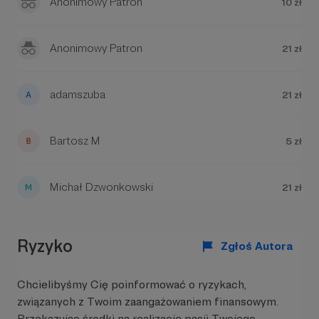
Anonimowy Patron
10 zł
Anonimowy Patron
21 zł
adamszuba
21 zł
Bartosz M
5 zł
Michał Dzwonkowski
21 zł
Ryzyko
Zgłoś Autora
Chcielibyśmy Cię poinformować o ryzykach,
związanych z Twoim zaangażowaniem finansowym.
Przekazując środki na realizację pasji Twojego