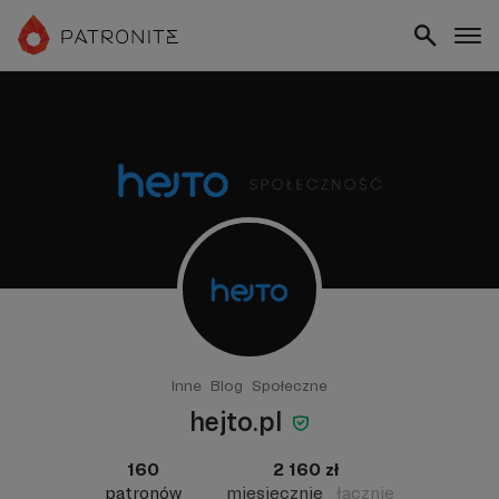
Inne
Blog
Społeczne
hejto.pl
160
2 160 zł
patronów
miesięcznie
łącznie