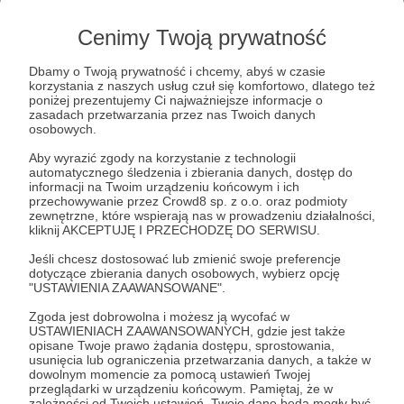
O nas
Cenimy Twoją prywatność
Jesteśmy grupą entuzjastów, których połączył
Dbamy o Twoją prywatność i chcemy, abyś w czasie
wspólny cel - stworzyć
portal społecznościowy
korzystania z naszych usług czuł się komfortowo, dlatego też
na miarę naszych czasów.
poniżej prezentujemy Ci najważniejsze informacje o
zasadach przetwarzania przez nas Twoich danych
osobowych.
O projekcie
Aby wyrazić zgody na korzystanie z technologii
automatycznego śledzenia i zbierania danych, dostęp do
informacji na Twoim urządzeniu końcowym i ich
przechowywanie przez Crowd8 sp. z o.o. oraz podmioty
zewnętrzne, które wspierają nas w prowadzeniu działalności,
kliknij AKCEPTUJĘ I PRZECHODZĘ DO SERWISU.
Pierwotnie
Hejto.pl
miało być swego rodzaju
wyzwaniem - stworzenie praktycznie od zera
Jeśli chcesz dostosować lub zmienić swoje preferencje
działającego portalu
w mniej niż 24 godziny
.
dotyczące zbierania danych osobowych, wybierz opcję
"USTAWIENIA ZAAWANSOWANE".
Wyzwaniu sprostaliśmy - powstała pierwsza
wersja serwisu. Jednak w swojej formie nie
Zgoda jest dobrowolna i możesz ją wycofać w
przypominała aktualnej wersji. Tamto stare Hejto
USTAWIENIACH ZAAWANSOWANYCH, gdzie jest także
opisane Twoje prawo żądania dostępu, sprostowania,
to był bardziej mem, niż społeczność. Jednak po
usunięcia lub ograniczenia przetwarzania danych, a także w
jakimś czasie i po wielu wiadomościach ze strony
dowolnym momencie za pomocą ustawień Twojej
użytkowników postanowiliśmy pójść o krok dalej i
przeglądarki w urządzeniu końcowym. Pamiętaj, że w
zależności od Twoich ustawień, Twoje dane będą mogły być