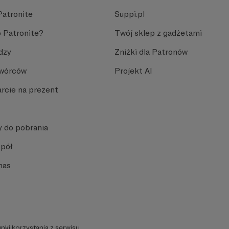
Patronite
Suppi.pl
 Patronite?
Twój sklep z gadżetami
dzy
Zniżki dla Patronów
Twórców
Projekt AI
rcie na prezent
y do pobrania
spół
nas
nki korzystania z serwisu