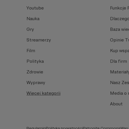
Youtube
Funkcje 
Nauka
Dlaczego
Gry
Baza wie
Streamerzy
Opinie 
Film
Kup wspa
Polityka
Dla firm
Zdrowie
Materiał
Wyprawy
Nasz Ze
Więcej kategorii
Media o 
About
Regulamin
Polityka prywatności
Patronite Commons
Waru