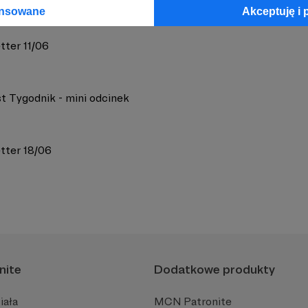
ansowane
Akceptuję i 
tter 11/06
t Tygodnik - mini odcinek
tter 18/06
nite
Dodatkowe produkty
iała
MCN Patronite