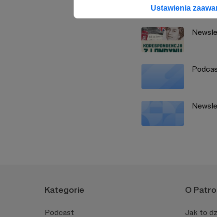
Zobacz również
Ustawienia zaaw
Newsle
Podcas
Newsle
Kategorie
O Patro
Podcast
Jak to dz