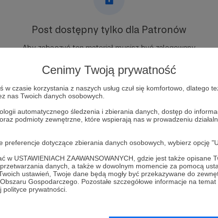
Post dostępny tylko dla Patronów
Aby zobaczyć ten materiał musisz być zalogowany
Cenimy Twoją prywatność
Zostań Patronem
w czasie korzystania z naszych usług czuł się komfortowo, dlatego te
zez nas Twoich danych osobowych.
Zaloguj się
ologii automatycznego śledzenia i zbierania danych, dostęp do inform
 oraz podmioty zewnętrzne, które wspierają nas w prowadzeniu dział
oje preferencje dotyczące zbierania danych osobowych, wybierz op
ofać w USTAWIENIACH ZAAWANSOWANYCH, gdzie jest także opisane Tw
a przetwarzania danych, a także w dowolnym momencie za pomocą usta
ondencja z Londynu
Zobacz 
 Twoich ustawień, Twoje dane będą mogły być przekazywane do zewnę
go Obszaru Gospodarczego. Pozostałe szczegółowe informacje na temat
 polityce prywatności.