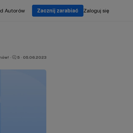
od Autorów
Zacznij zarabiać
Zaloguj się
onów!
·
5
·
05.06.2023