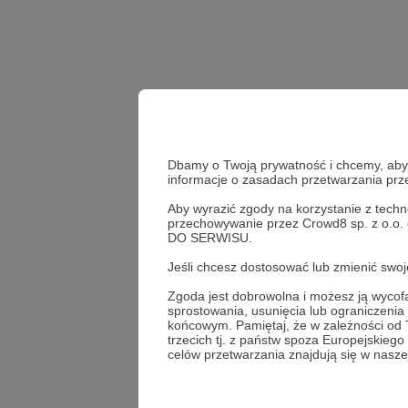
Dbamy o Twoją prywatność i chcemy, abyś 
informacje o zasadach przetwarzania pr
Aby wyrazić zgody na korzystanie z techn
przechowywanie przez Crowd8 sp. z o.o.
Udostępnij
DO SERWISU.
Jeśli chcesz dostosować lub zmienić sw
Zgoda jest dobrowolna i możesz ją wyc
sprostowania, usunięcia lub ograniczeni
Koresp
końcowym. Pamiętaj, że w zależności od
trzecich tj. z państw spoza Europejskie
celów przetwarzania znajdują się w naszej