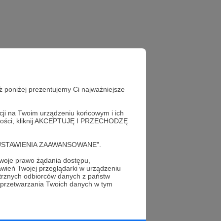
ż poniżej prezentujemy Ci najważniejsze
acji na Twoim urządzeniu końcowym i ich
alności, kliknij AKCEPTUJĘ I PRZECHODZĘ
cję "USTAWIENIA ZAAWANSOWANE".
oje prawo żądania dostępu,
wień Twojej przeglądarki w urządzeniu
profil autora
trznych odbiorców danych z państw
 przetwarzania Twoich danych w tym