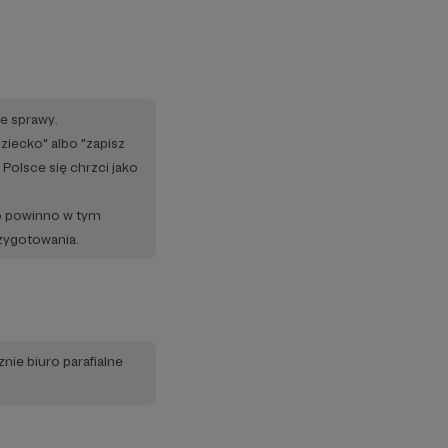
te sprawy.
ziecko" albo "zapisz
 Polsce się chrzci jako
to powinno w tym
rzygotowania.
nie biuro parafialne