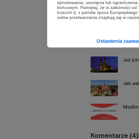
sprostowania, usunięcia lub ograniczeni
końcowym. Pamiętaj, że w zależności od
Aplika
trzecich tj. z państw spoza Europejskie
celów przetwarzania znajdują się w naszej
Zobacz również
Ustawienia zaaw
Już ju
Jak wak
Modlim
Komentarze (4)