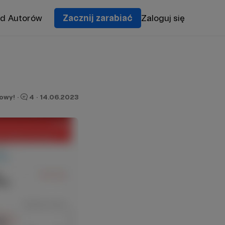
od Autorów
Zacznij zarabiać
Zaloguj się
owy!
·
4
·
14.06.2023