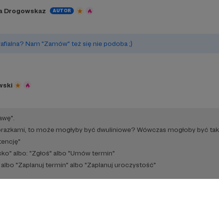
ja Drogowskaz
AUTOR
u
rafialna? Nam "Zamów" też się nie podoba ;)
wski
awę".
razkami, to może mogłyby być dwuliniowe? Wówczas mogłoby być tak
tencję"
cko" albo: "Zgłoś" albo "Umów termin"
 albo "Zaplanuj termin" albo "Zaplanuj uroczystość"
: "Zaproś duszpasterza" albo "Umów wizytę"
k mi pomysłu.