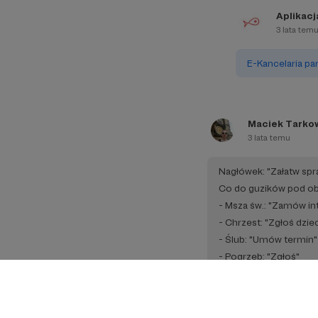
Aplikac
3 lata tem
E-Kancelaria pa
Maciek Tarko
3 lata temu
Nagłówek: "Załatw spr
Co do guzików pod ob
- Msza św.: "Zamów in
- Chrzest: "Zgłoś dzie
- Ślub: "Umów termin"
- Pogrzeb: "Zgłoś"
- Odwiedziny chorego
Na dwa pozostałe bra