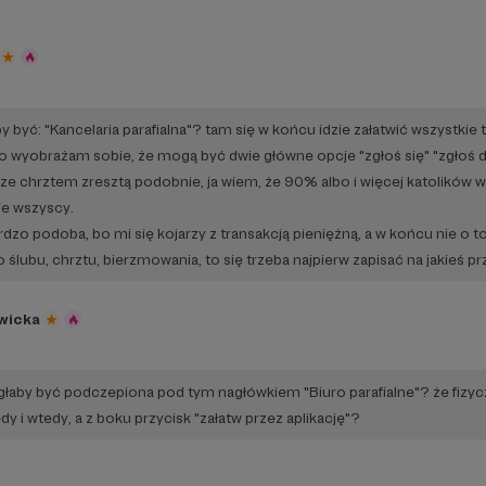
yć: "Kancelaria parafialna"? tam się w końcu idzie załatwić wszystkie 
 wyobrażam sobie, że mogą być dwie główne opcje "zgłoś się" "zgłoś d
.. ze chrztem zresztą podobnie, ja wiem, że 90% albo i więcej katolików w
ie wszyscy.
rdzo podoba, bo mi się kojarzy z transakcją pieniężną, a w końcu nie o 
o ślubu, chrztu, bierzmowania, to się trzeba najpierw zapisać na jakieś p
wicka
u
głaby być podczepiona pod tym nagłówkiem "Biuro parafialne"? że fizycz
dy i wtedy, a z boku przycisk "załatw przez aplikację"?