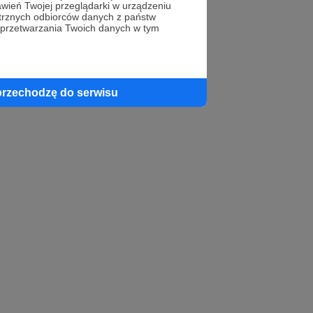
wień Twojej przeglądarki w urządzeniu
trznych odbiorców danych z państw
profil autora
 przetwarzania Twoich danych w tym
przechodzę do serwisu