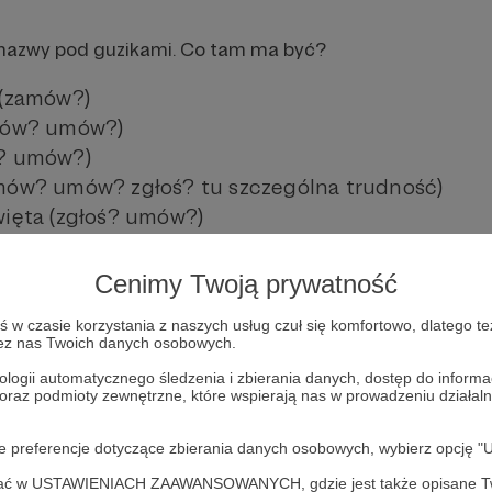
e nazwy pod guzikami. Co tam ma być?
 (zamów?)
mów? umów?)
? umów?)
mów? umów? zgłoś? tu szczególna trudność)
więta (zgłoś? umów?)
e (zgłoś? umów?)
chorego (umów? zgłoś? zamów?)
Cenimy Twoją prywatność
adowe nazwy, ale czekamy na kreatywne pomysły :)
w czasie korzystania z naszych usług czuł się komfortowo, dlatego te
zez nas Twoich danych osobowych.
 z nami
ologii automatycznego śledzenia i zbierania danych, dostęp do inform
 oraz podmioty zewnętrzne, które wspierają nas w prowadzeniu dział
oje preferencje dotyczące zbierania danych osobowych, wybierz op
ofać w USTAWIENIACH ZAAWANSOWANYCH, gdzie jest także opisane Tw