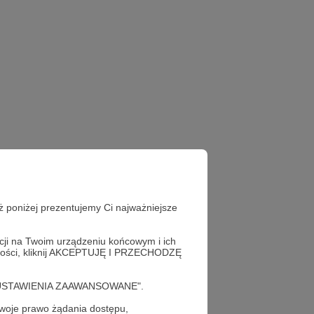
ż poniżej prezentujemy Ci najważniejsze
acji na Twoim urządzeniu końcowym i ich
alności, kliknij AKCEPTUJĘ I PRZECHODZĘ
cję "USTAWIENIA ZAAWANSOWANE".
oje prawo żądania dostępu,