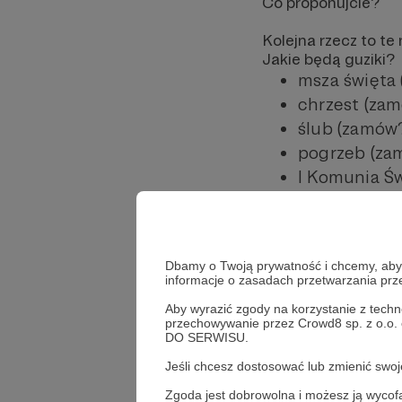
Co proponujcie?
Kolejna rzecz to t
Jakie będą guziki?
msza święta
chrzest (za
ślub (zamów
pogrzeb (za
I Komunia Ś
Bierzmowani
odwiedziny 
W nawiasach przykł
Dbamy o Twoją prywatność i chcemy, abyś 
informacje o zasadach przetwarzania pr
Dzięki, że jesteście
Aby wyrazić zgody na korzystanie z techn
przechowywanie przez Crowd8 sp. z o.o.
DO SERWISU.
Udostępnij
Jeśli chcesz dostosować lub zmienić sw
Zgoda jest dobrowolna i możesz ją wyc