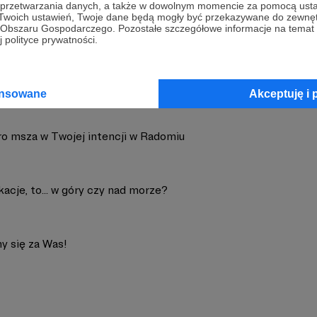
a przetwarzania danych, a także w dowolnym momencie za pomocą usta
 Twoich ustawień, Twoje dane będą mogły być przekazywane do zewnę
cja Drogowskaz
Zobacz 
go Obszaru Gospodarczego. Pozostałe szczegółowe informacje na temat
 polityce prywatności.
ansowane
Akceptuję i 
tro msza w Twojej intencji w Radomiu
acje, to... w góry czy nad morze?
y się za Was!