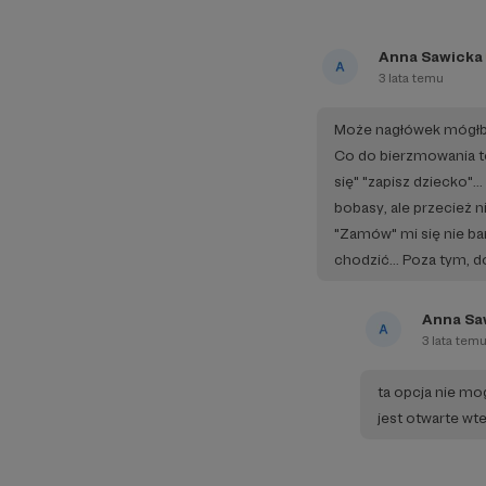
Anna Sawicka
3 lata temu
Może nagłówek mógłby b
Co do bierzmowania to
się" "zapisz dziecko".
bobasy, ale przecież n
"Zamów" mi się nie ba
chodzić... Poza tym, d
Anna Sa
3 lata tem
ta opcja nie mo
jest otwarte wte