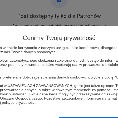
Post dostępny tylko dla Patronów
Aby zobaczyć ten materiał musisz być zalogowany
Cenimy Twoją prywatność
Zostań Patronem
w czasie korzystania z naszych usług czuł się komfortowo, dlatego te
zez nas Twoich danych osobowych.
Zaloguj się
ologii automatycznego śledzenia i zbierania danych, dostęp do inform
 oraz podmioty zewnętrzne, które wspierają nas w prowadzeniu dział
oje preferencje dotyczące zbierania danych osobowych, wybierz op
ofać w USTAWIENIACH ZAAWANSOWANYCH, gdzie jest także opisane Tw
a przetwarzania danych, a także w dowolnym momencie za pomocą usta
iński
Zobacz 
 Twoich ustawień, Twoje dane będą mogły być przekazywane do zewnę
go Obszaru Gospodarczego. Pozostałe szczegółowe informacje na temat
 polityce prywatności.