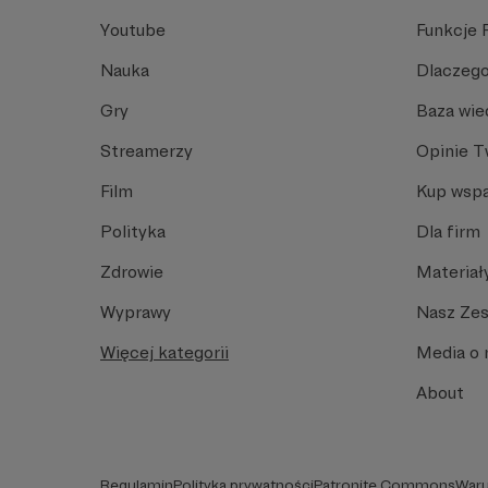
Youtube
Funkcje 
Nauka
Dlaczego
Gry
Baza wie
Streamerzy
Opinie 
Film
Kup wspa
Polityka
Dla firm
Zdrowie
Materiał
Wyprawy
Nasz Ze
Więcej kategorii
Media o 
About
Regulamin
Polityka prywatności
Patronite Commons
Waru