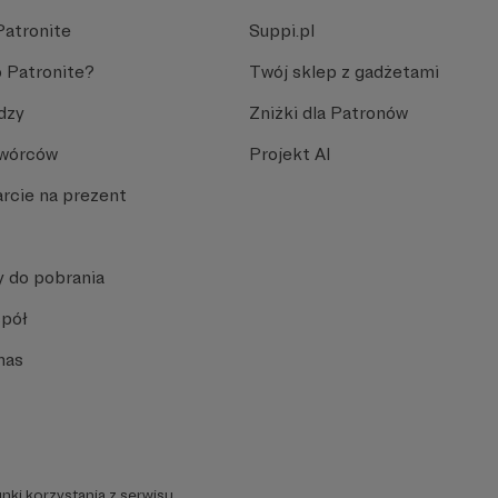
Patronite
Suppi.pl
 Patronite?
Twój sklep z gadżetami
dzy
Zniżki dla Patronów
Twórców
Projekt AI
rcie na prezent
y do pobrania
spół
nas
nki korzystania z serwisu