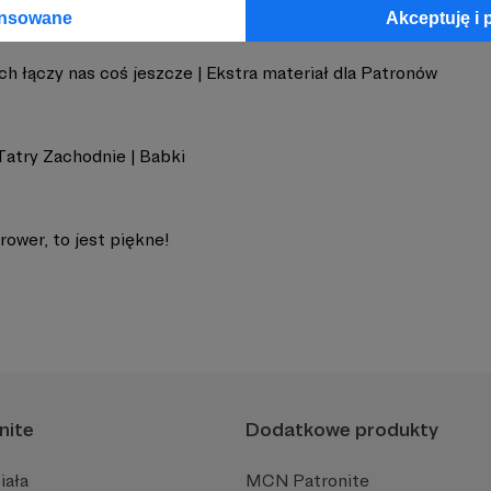
ansowane
Akceptuję i 
h łączy nas coś jeszcze | Ekstra materiał dla Patronów
Tatry Zachodnie | Babki
 rower, to jest piękne!
nite
Dodatkowe produkty
iała
MCN Patronite