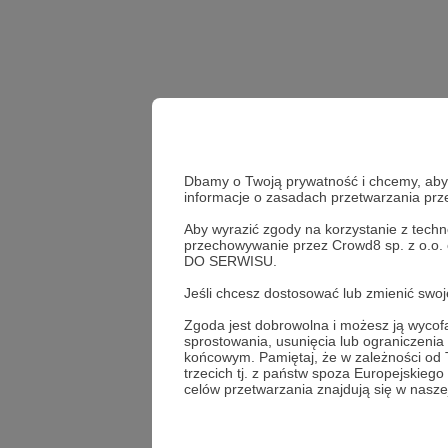
Dbamy o Twoją prywatność i chcemy, abyś 
informacje o zasadach przetwarzania pr
Aby wyrazić zgody na korzystanie z techn
przechowywanie przez Crowd8 sp. z o.o.
Udostępnij
DO SERWISU.
Jeśli chcesz dostosować lub zmienić sw
Zgoda jest dobrowolna i możesz ją wyc
sprostowania, usunięcia lub ograniczeni
Ochtab
końcowym. Pamiętaj, że w zależności od
trzecich tj. z państw spoza Europejskie
celów przetwarzania znajdują się w naszej