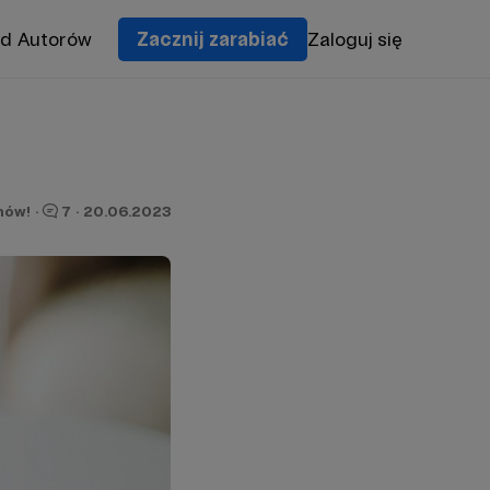
od Autorów
Zacznij zarabiać
Zaloguj się
nów!
·
7
·
20.06.2023