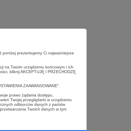
ż poniżej prezentujemy Ci najważniejsze
acji na Twoim urządzeniu końcowym i ich
alności, kliknij AKCEPTUJĘ I PRZECHODZĘ
cję "USTAWIENIA ZAAWANSOWANE".
oje prawo żądania dostępu,
wień Twojej przeglądarki w urządzeniu
profil autora
trznych odbiorców danych z państw
 przetwarzania Twoich danych w tym