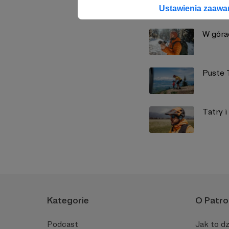
Zobacz również
Ustawienia zaaw
W górac
Puste 
Tatry i
Kategorie
O Patro
Podcast
Jak to dz