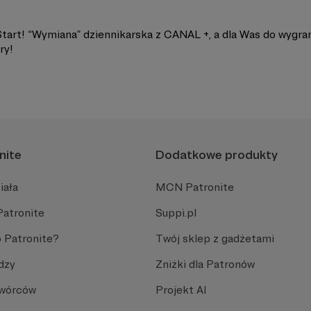
Start! “Wymiana” dziennikarska z CANAL +, a dla Was do wygra
ry!
nite
Dodatkowe produkty
iała
MCN Patronite
Patronite
Suppi.pl
 Patronite?
Twój sklep z gadżetami
dzy
Zniżki dla Patronów
Twórców
Projekt AI