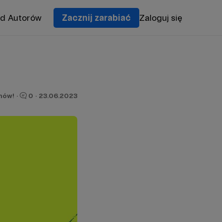
od Autorów
Zacznij zarabiać
Zaloguj się
nów!
·
0
·
23.06.2023