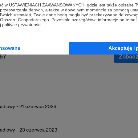
ofać w USTAWIENIACH ZAAWANSOWANYCH, gdzie jest także opisane Tw
a przetwarzania danych, a także w dowolnym momencie za pomocą usta
ktualności
polecenia kulturalne
muzyka w 357
podcasty
ręce na
 Twoich ustawień, Twoje dane będą mogły być przekazywane do zewnę
go Obszaru Gospodarczego. Pozostałe szczegółowe informacje na temat
 polityce prywatności.
ansowane
Akceptuję i 
357
Zobacz 
radiowy - 21 czerwca 2023
radiowy - 23 czerwca 2023