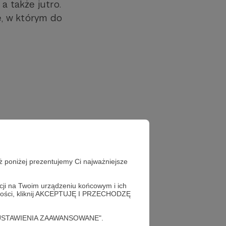
a także jutro.
, w którym do
ż poniżej prezentujemy Ci najważniejsze
acji na Twoim urządzeniu końcowym i ich
alności, kliknij AKCEPTUJĘ I PRZECHODZĘ
cję "USTAWIENIA ZAAWANSOWANE".