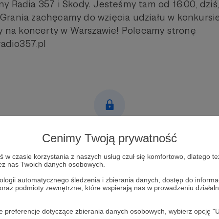
 Radia 357 i Škody. Jesteśmy tam od 16:00, dziś, 
rania zachęcamy do wzięcia udziału w konkursie
ty na koncerty w Warszawie! Polecamy stronę
radio357.pl
Post dostępny tylko dla Patronów
Cenimy Twoją prywatność
Aby zobaczyć ten materiał musisz być zalogowany
w czasie korzystania z naszych usług czuł się komfortowo, dlatego te
zez nas Twoich danych osobowych.
ologii automatycznego śledzenia i zbierania danych, dostęp do inform
Zostań Patronem
 oraz podmioty zewnętrzne, które wspierają nas w prowadzeniu dział
Zaloguj się
oje preferencje dotyczące zbierania danych osobowych, wybierz op