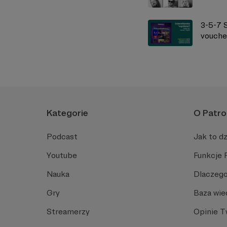
3-5-7 
vouche
Kategorie
O Patro
Podcast
Jak to dz
Youtube
Funkcje 
Nauka
Dlaczego
Gry
Baza wie
Streamerzy
Opinie 