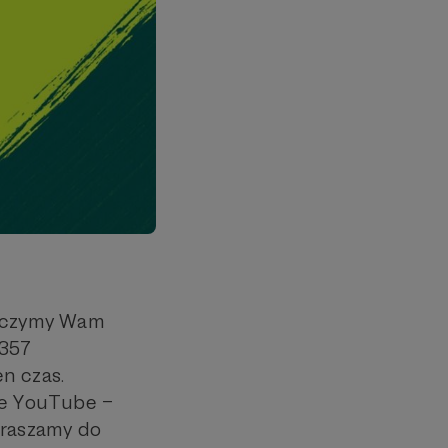
życzymy Wam
 357
n czas.
le YouTube –
praszamy do