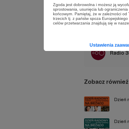
Zgoda jest dobrowolna i możesz ją wyc
sprostowania, usunięcia lub ograniczeni
newsletter
przegląd a
końcowym. Pamiętaj, że w zależności od
trzecich tj. z państw spoza Europejskie
celów przetwarzania znajdują się w naszej
Udostępnij
Ustawienia zaaw
Radio 
Zobacz również
Dzień 
Dzień 