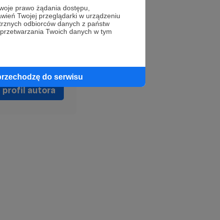
oje prawo żądania dostępu,
wień Twojej przeglądarki w urządzeniu
 pulsie
trznych odbiorców danych z państw
 przetwarzania Twoich danych w tym
przechodzę do serwisu
profil autora