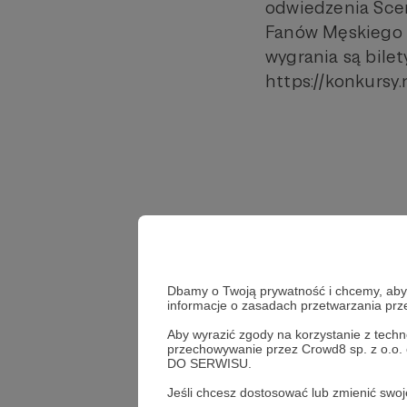
odwiedzenia Sceny
Fanów Męskiego G
wygrania są bile
https://konkursy.
Dbamy o Twoją prywatność i chcemy, abyś 
informacje o zasadach przetwarzania pr
Aby wyrazić zgody na korzystanie z techn
przechowywanie przez Crowd8 sp. z o.o.
DO SERWISU.
Jeśli chcesz dostosować lub zmienić sw