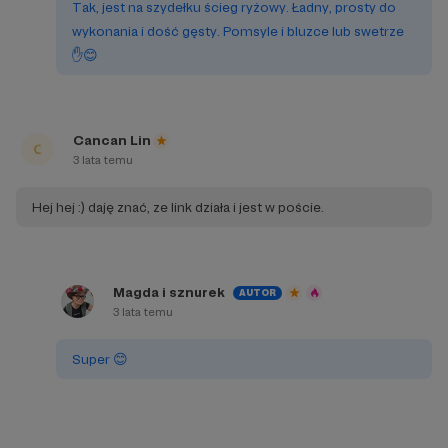
Tak, jest na szydełku ścieg ryżowy. Ładny, prosty do
wykonania i dość gęsty. Pomsyle i bluzce lub swetrze
✋️😊
Cancan Lin
3 lata temu
Hej hej :) daję znać, ze link działa i jest w poście.
Magda i sznurek
AUTOR
3 lata temu
Super 😊