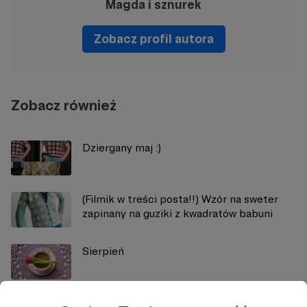
Magda i sznurek
Zobacz profil autora
Zobacz również
Dziergany maj :)
(Filmik w treści posta!!) Wzór na sweter
zapinany na guziki z kwadratów babuni
Sierpień