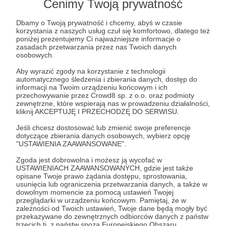
Cenimy Twoją prywatność
Komentarze (6)
Dbamy o Twoją prywatność i chcemy, abyś w czasie
korzystania z naszych usług czuł się komfortowo, dlatego też
Bogumiła Włodarska Włodarska
poniżej prezentujemy Ci najważniejsze informacje o
zasadach przetwarzania przez nas Twoich danych
3 lata temu
osobowych.
Aby wyrazić zgody na korzystanie z technologii
Jest w poście. Mnie się marzy długi kardigan z kwadratów
automatycznego śledzenia i zbierania danych, dostęp do
babuni, ale myślę, że po zrobieniu bluzeczki, kardigan raczej
informacji na Twoim urządzeniu końcowym i ich
przechowywanie przez Crowd8 sp. z o.o. oraz podmioty
nie powinien sprawić szczególnego kłopotu, a może się
zewnętrzne, które wspierają nas w prowadzeniu działalności,
mylę?
kliknij AKCEPTUJĘ I PRZECHODZĘ DO SERWISU.
Pozdrawiam serdecznie 😊❤️
Jeśli chcesz dostosować lub zmienić swoje preferencje
dotyczące zbierania danych osobowych, wybierz opcję
"USTAWIENIA ZAAWANSOWANE".
Magda i sznurek
AUTOR
3 lata temu
Zgoda jest dobrowolna i możesz ją wycofać w
USTAWIENIACH ZAAWANSOWANYCH, gdzie jest także
opisane Twoje prawo żądania dostępu, sprostowania,
Wystarczy dotobic więcej kwadratów i masz długi
usunięcia lub ograniczenia przetwarzania danych, a także w
dowolnym momencie za pomocą ustawień Twojej
kardigan. Wzór ten sam tylko dłuższy 😊
przeglądarki w urządzeniu końcowym. Pamiętaj, że w
zależności od Twoich ustawień, Twoje dane będą mogły być
przekazywane do zewnętrznych odbiorców danych z państw
trzecich tj. z państw spoza Europejskiego Obszaru