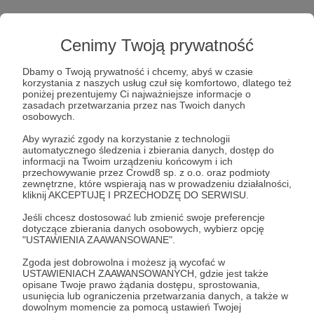
Cenimy Twoją prywatność
Dbamy o Twoją prywatność i chcemy, abyś w czasie
Post dostępny tylko dla Patronów
korzystania z naszych usług czuł się komfortowo, dlatego też
poniżej prezentujemy Ci najważniejsze informacje o
zasadach przetwarzania przez nas Twoich danych
Aby zobaczyć ten materiał musisz być zalogowany
osobowych.
Aby wyrazić zgody na korzystanie z technologii
automatycznego śledzenia i zbierania danych, dostęp do
Zostań Patronem
informacji na Twoim urządzeniu końcowym i ich
przechowywanie przez Crowd8 sp. z o.o. oraz podmioty
Zaloguj się
zewnętrzne, które wspierają nas w prowadzeniu działalności,
kliknij AKCEPTUJĘ I PRZECHODZĘ DO SERWISU.
Jeśli chcesz dostosować lub zmienić swoje preferencje
W cztery oczy
Michał Olszański
Tomasz Smokowski
dotyczące zbierania danych osobowych, wybierz opcję
"USTAWIENIA ZAAWANSOWANE".
Gra podwójna
podcasty
Zgoda jest dobrowolna i możesz ją wycofać w
USTAWIENIACH ZAAWANSOWANYCH, gdzie jest także
opisane Twoje prawo żądania dostępu, sprostowania,
Udostępnij
usunięcia lub ograniczenia przetwarzania danych, a także w
dowolnym momencie za pomocą ustawień Twojej